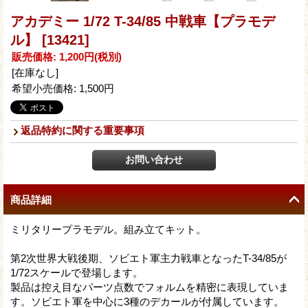
アカデミー 1/72 T-34/85 中戦車【プラモデ
ル】
[13421]
販売価格
:
1,200円
(税別)
[在庫なし]
希望小売価格
:
1,500円
返品特約に関する重要事項
商品詳細
ミリタリープラモデル。組み立てキット。
第2次世界大戦後期、ソビエト軍主力戦車となったT-34/85が
1/72スケールで登場します。
製品は控え目なパーツ点数でフォルムを精密に表現していま
す。ソビエト軍を中心に3種のデカールが付属しています。