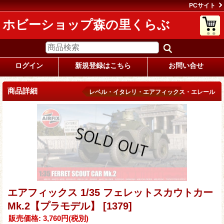
PCサイト
ホビーショップ森の里くらぶ
ログイン
新規登録はこちら
お問い合せ
商品詳細
レベル・イタレリ・エアフィックス・エレール
エアフィックス 1/35 フェレットスカウトカー
Mk.2【プラモデル】
[1379]
販売価格
:
3,760円
(税別)