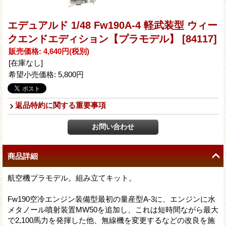
エデュアルド 1/48 Fw190A-4 軽武装型 ウィー
クエンドエディション【プラモデル】
[84117]
販売価格
:
4,640円
(税別)
[在庫なし]
希望小売価格
:
5,800円
返品特約に関する重要事項
商品詳細
航空機プラモデル。組み立てキット。
Fw190空冷エンジン装備型最初の量産型A-3に、エンジンに水
メタノール噴射装置MW50を追加し、これは短時間ながら最大
で2,100馬力を発揮した他、無線機を変更するなどの改良を施