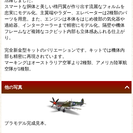
活躍しました。
スマートな胴体と美しい楕円翼が作り出す流麗なフォルムを
忠実にモデル化。主翼端やラダー、エレベーターは2種類のパ
ーツを用意。また、エンジンは本体をはじめ後部の気化器や
過給器、インタークーラーまで精密にモデル化。隔壁や機体
フレームなど複雑なコクピット内部も立体感あふれる仕上が
り。
完全新金型キットのバリエーションです。キットでは機体内
部も精密に再現されています。
マーキングはオーストラリア空軍より2種類、アメリカ陸軍航
空隊が1種類。
他の写真
プラモデル完成見本。