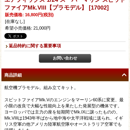
ファイアMk.VIII【プラモデル】
[17002]
販売価格
:
16,800円
(税別)
[在庫なし]
希望小売価格
:
21,000円
返品特約に関する重要事項
商品詳細
航空機プラモデル。組み立てキット。
スピットファイアMk.Vのエンジンをマーリン60系に変更、最
小限の改良で大幅な性能向上を果たした発展型の機体です。
ヨーロッパでは主力の座を短期間でMk.IXに譲ったものの、
Mk.VIIIは1943年半ばから地中海や太平洋戦域に送られ、イギ
リス空軍の他アメリカ陸軍航空隊やオーストラリア空軍でも