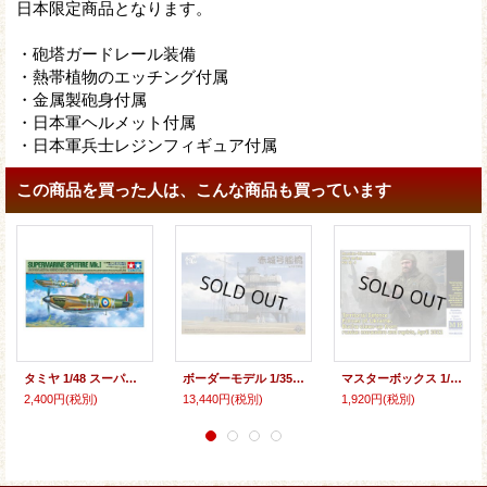
日本限定商品となります。
・砲塔ガードレール装備
・熱帯植物のエッチング付属
・金属製砲身付属
・日本軍ヘルメット付属
・日本軍兵士レジンフィギュア付属
この商品を買った人は、こんな商品も買っています
タミヤ 1/48 スーパーマリン スピットファイアMk.I(完全新規設計)【プラモデル】
ボーダーモデル 1/35 日本海軍 空母 赤城 艦橋 w/飛行甲板【プラモデル】
マスターボックス 1/35 ウクライナ郷土防衛隊2体「ブチャ解放2022年4月」 ロシア・ウクライナ戦争シリーズ4【プラモデル】
2,400円
(税別)
13,440円
(税別)
1,920円
(税別)