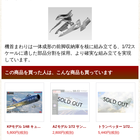
機首まわりは一体成形の前脚収納庫を核に組み立てる、1/72ス
ケールに適した部品分割を採用。より確実な組み立てを実現
しています。
この商品を買った人は、こんな商品も買っています
KPモデル 1/48 キューバ空軍 MiG-17AS フレスコA【プラモデル】
AZモデル 1/72 サンダース・ロー SR.53 試作戦闘機【プラモデル】
トランペッター 1/72 パキスタン空軍 J-10CE&インド空軍 ラファール 2in1【プラモデル】
5,800円
(税別)
2,800円
(税別)
5,440円
(税別)