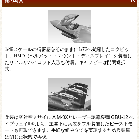
他の写真
1/48スケールの精密感をそのままに1/72へ凝縮したコクピッ
ト。HMD（ヘルメット・マウント・ディスプレイ）を装着し
たリアルなパイロット人形も付属。キャノピーは開閉選択
式。
兵装は空対空ミサイル AIM-9Xとレーザー誘導爆弾 GBU-12 ぺ
イブウェイIIを用意。主翼下に兵装をフル装備したビーストモ
ードも再現できます。手軽な組み立てを実現するため兵装庫
は閉じた状態で再現。