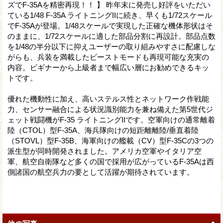
ズでF-35Aを精密再現！！ 】 昨年末に発売し好評をいただい
ている1/48 F-35A ライトニングIIに続き、早くも1/72スケール
でF-35Aが登場。1/48スケールで実現した正確な機体形状はそ
のままに、1/72スケールに適した部品分割に再設計。部品点数
を1/48の半分以下に抑えユーザーの取り組みやすさに配慮しな
がらも、兵装を満載したビーストモードも再現可能な充実の
内容。ビギナーから上級者まで幅広い層にお勧めできるキッ
トです。
優れた機動性に加え、高いステルス性とネットワーク作戦能
力、センサー融合による状況識別能力を兼ね備えた第5世代ジ
ェット戦闘機がF-35 ライトニングIIです。空軍向けの通常離着
陸（CTOL）型F-35A、海兵隊向けの短距離離陸/垂直着陸
（STOVL）型F-35B、海軍向けの艦載（CV）型F-35Cの3つの
派生型が同時開発されました。アメリカ空軍やイタリア空
軍、航空自衛隊など多くの国で採用が広がっているF-35Aは西
側諸国の航空兵力の要として活躍が期待されています。