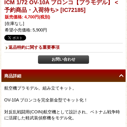
ICM 1/72 OV-10A ブロンコ【プラモデル】 <
予約商品・入荷待ち>
[IC72185]
販売価格
:
4,700円
(税別)
[在庫なし]
希望小売価格
:
5,900円
返品特約に関する重要事項
商品詳細
航空機プラモデル。組み立てキット。
OV-10A ブロンコを完全新金型でキット化！
対反乱戦闘用(COIN)航空機として設計され、ベトナム戦争時
に活躍した軽武装偵察機をモデル化。