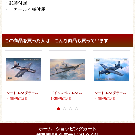
・武装付属
・デカール４種付属
この商品を買った人は、こんな商品も買っています
ソード 1/72 グラマン AF-2S ガーディアン対潜攻撃機 キラー【プラモデル】
ドイツレベル 1/72 ユンカース Ju290A-5「シーアドラー」【プラモデル】
ソード 1/72 グラマン AF-2W ガーディアン対潜哨戒機 ハンター【プラモデル】
4,480円
(税別)
6,950円
(税別)
4,480円
(税別)
ホーム
|
ショッピングカート