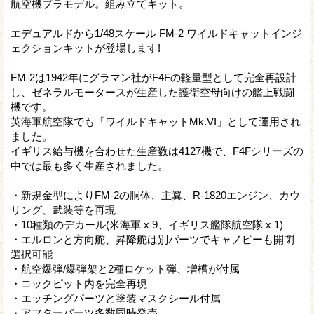
航空機プラモデル。組み立てキット。
エデュアルドから1/48スケール FM-2 ワイルドキャットインジ
ェクションキットが登場します!
FM-2は1942年にグラマン社がF4Fの軽量型として完全再設計
し、ゼネラルモータースが生産した護衛空母向けの艦上戦闘
機です。
英海軍航空隊でも「ワイルドキャットMk.VI」として運用され
ました。
イギリス給与機を合わせた生産数は4127機で、F4Fシリーズの
中では最も多く生産されました。
・新規金型によりFM-2の胴体、主翼、R-1820エンジン、カウ
リング、武装等を再現
・10種類のデカール(米海軍 x 9、イギリス艦隊航空隊 x 1)
・エルロンと方向舵、昇降舵は別パーツでキャノピーも開閉
選択可能
・航空爆弾/爆弾架と2種ロケット弾、増槽が付属
・コックピット内を完全再現
・エッチングパーツと塗装マスクシール付属
・アフターパーツ多数同時発売