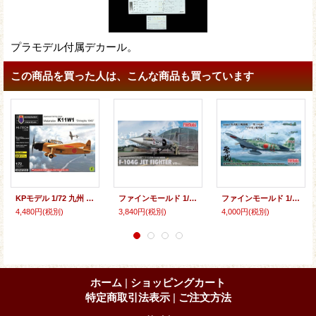
プラモデル付属デカール。
この商品を買った人は、こんな商品も買っています
KPモデル 1/72 九州 K11W1 白菊1943 ハイテックキット【プラモデル】
ファインモールド 1/72 ドイツ空軍 F-104G 戦闘機【プラモデル】
ファインモールド 1/48 帝国海軍 零式艦上戦闘機二一型 （中島製） “ソロモン航空戦”【プラモデル】
4,480円
(税別)
3,840円
(税別)
4,000円
(税別)
ホーム
|
ショッピングカート
特定商取引法表示
|
ご注文方法