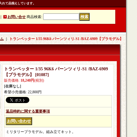
入れて品揃えしています。
｜
お問い合せ
商品検索
:
ム
｜
トランペッター 1/35 96K6 パーンツィリ-S1 /BAZ-6909【プラモデル】
トランペッター 1/35 96K6 パーンツィリ-S1 /BAZ-6909
【プラモデル】
[
01087
]
販売価格
:
18,240円
(税別)
[在庫なし]
希望小売価格
:
22,800円
返品特約に関する重要事項
ミリタリープラモデル。組み立てキット。