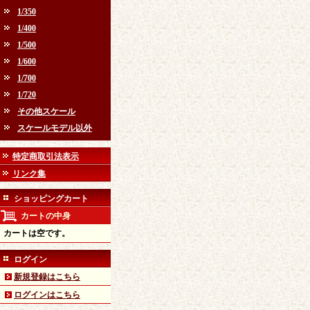
1/350
1/400
1/500
1/600
1/700
1/720
その他スケール
スケールモデル以外
特定商取引法表示
リンク集
ショッピングカート
カートの中身
カートは空です。
ログイン
新規登録はこちら
ログインはこちら