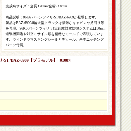
完成時サイズ：全長331mm/全幅93.8mm
商品説明：96K6 パーンツィリ-S1/BAZ-6909が登場します。
製品はBAZ-6909/8輪大型トラックは複雑なキャビンや足回り等
を再現。96K6 パーンツィリ-S1近距離対空防御システムは30mm
連装機関砲や対空ミサイル類を精緻なモールドで表現していま
す。ウィンドウマスキングシールとデカール、基本エッチング
パーツ付属。
-S1 /BAZ-6909【プラモデル】
[
01087
]