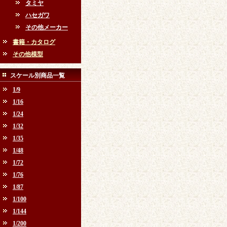
タミヤ
ハセガワ
その他メーカー
書籍・カタログ
その他模型
スケール別商品一覧
1/9
1/16
1/24
1/32
1/35
1/48
1/72
1/76
1/87
1/100
1/144
1/200