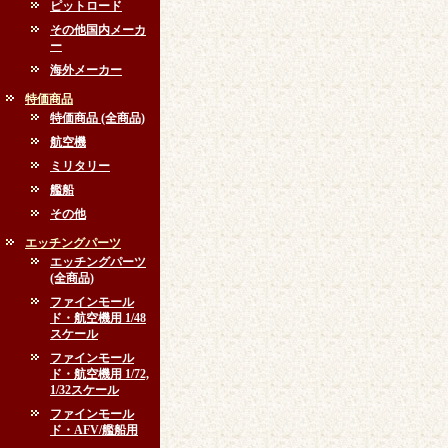
ピットロード
その他国内メーカ
ー
海外メーカー
特価商品
特価商品 (全商品)
航空機
ミリタリー
艦船
その他
エッチングパーツ
エッチングパーツ
(全商品)
ファインモール
ド・航空機用 1/48
スケール
ファインモール
ド・航空機用 1/72,
1/32スケール
ファインモール
ド・AFV/艦船用