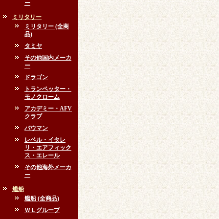
ー
ミリタリー
ミリタリー (全商
品)
タミヤ
その他国内メーカ
ー
ドラゴン
トランペッター・
モノクローム
アカデミー・AFV
クラブ
バウマン
レベル・イタレ
リ・エアフィック
ス・エレール
その他海外メーカ
ー
艦船
艦船 (全商品)
ＷＬグループ