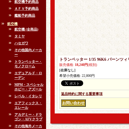
航空機予約商品
ＡＦＶ予約商品
艦船予約商品
航空機
航空機 (全商品)
タミヤ
ハセガワ
その他国内メーカ
ー
トランペッター 1/35 96K6 パーンツィリ
トランペッター・
販売価格
:
18,240円
(税別)
モノクローム
[在庫なし]
エデュアルド・ロ
希望小売価格
:
22,800円
ーデン
MPM・スペシャル
ホビー・アズール
返品特約に関する重要事項
レベル・イタレリ
エアフィックス・
エレール
アカデミー・ドラ
ゴン・AFVクラブ
その他海外メーカ