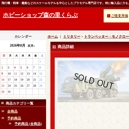
飛行機・戦車・艦船などのスケールモデルを中心としたプラモデル専門店です。特に輸入品に力を
ホビーショップ森の里くらぶ
ご注文方法
カレンダー
ホーム
｜
ミリタリー
>
トランペッター・モノクロー
2026年8月
次月»
商品詳細
日
月
火
水
木
金
土
1
2
3
4
5
6
7
8
9
10
11
12
13
14
15
16
17
18
19
20
21
22
23
24
25
26
27
28
29
30
31
商品カテゴリ一覧
全商品
予約商品
予約商品 (全商品)