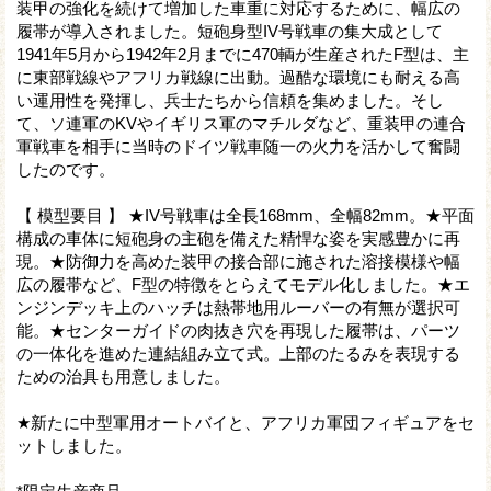
装甲の強化を続けて増加した車重に対応するために、幅広の
履帯が導入されました。短砲身型IV号戦車の集大成として
1941年5月から1942年2月までに470輌が生産されたF型は、主
に東部戦線やアフリカ戦線に出動。過酷な環境にも耐える高
い運用性を発揮し、兵士たちから信頼を集めました。そし
て、ソ連軍のKVやイギリス軍のマチルダなど、重装甲の連合
軍戦車を相手に当時のドイツ戦車随一の火力を活かして奮闘
したのです。
【 模型要目 】 ★IV号戦車は全長168mm、全幅82mm。★平面
構成の車体に短砲身の主砲を備えた精悍な姿を実感豊かに再
現。★防御力を高めた装甲の接合部に施された溶接模様や幅
広の履帯など、F型の特徴をとらえてモデル化しました。★エ
ンジンデッキ上のハッチは熱帯地用ルーバーの有無が選択可
能。★センターガイドの肉抜き穴を再現した履帯は、パーツ
の一体化を進めた連結組み立て式。上部のたるみを表現する
ための治具も用意しました。
★新たに中型軍用オートバイと、アフリカ軍団フィギュアをセ
ットしました。