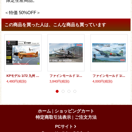
*限定生産商品。
＜特価 50%OFF＞
この商品を買った人は、こんな商品も買っています
KPモデル 1/72 九州 K11W1 白菊1943 ハイテックキット【プラモデル】
ファインモールド 1/72 ドイツ空軍 F-104G 戦闘機【プラモデル】
ファインモールド 1/48 帝国海軍 零式艦上戦闘機二一型 （中島製） “ソロモン航空戦”【プラモデル】
4,480円
(税別)
3,840円
(税別)
4,000円
(税別)
ホーム
|
ショッピングカート
特定商取引法表示
|
ご注文方法
PCサイト