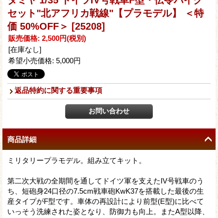
タミヤ 1/35 ドイツIV号戦車F型・伝令バイク
セット"北アフリカ戦線"【プラモデル】 ＜特
価 50%OFF＞
[25208]
販売価格
:
2,500円
(税別)
[在庫なし]
希望小売価格
:
5,000円
返品特約に関する重要事項
商品詳細
ミリタリープラモデル。組み立てキット。
第二次大戦の全期間を通してドイツ軍を支えたIV号戦車のう
ち、短砲身24口径の7.5cm戦車砲KwK37を搭載した最後の生
産タイプがF型です。車体の再設計により前型(E型)に比べて
いっそう洗練された姿となり、防御力も向上。またA型以降、