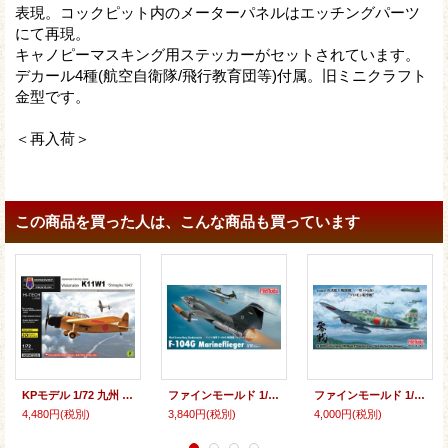
表現。コックピット内のメーターパネルはエッチングパーツ
にて再現。
キャノピーマスキング用ステッカーがセットされています。
デカール4種(航空自衛隊/飛行教育団等)付属。旧ミニクラフト
金型です。
＜再入荷＞
この商品を買った人は、こんな商品も買っています
KPモデル 1/72 九州 K11W1 白菊1943 ハイテックキット【プラモデル】
ファインモールド 1/72 ドイツ海軍 F-104G 戦闘機 “マリーネフリーガー”【プラモデル】
ファインモールド 1/48 帝国海軍 零式艦上戦闘機二一型 （中島製） “ソロモン航空戦”【プラモデル】
4,480円
(税別)
3,840円
(税別)
4,000円
(税別)