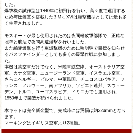
した。
爆撃機の試作型は1940年に初飛行を行い、高々度で運用する
ため与圧装置を搭載したB Mk. XVIは爆撃機型としては最も多
く生産されました。
モスキートが最も使用されたのは夜間軽攻撃部隊で、正確な
照準と航法で夜間高速爆撃を行いました。
また編隊爆撃を行う重爆撃機のために照明弾で目標を知らせ
るパスファインダーとしても多くの爆撃作戦に参加しまし
た。
本機は英空軍だけでなく、米陸軍航空隊、オーストラリア空
軍、カナダ空軍、ニュージーランド空軍、イスラエル空軍、
さらにベルギー、ビルマ、中華民国、チェコスロバキア、フ
ランス、ノルウェー、南アフリカ、ソビエト連邦、スウェー
デン、トルコ、ユーゴスラビア、ドミニカでも運用され、
1950年まで製造が続けられました。
本キットは完全新金型で、完成時には翼幅は約229mmとなり
ます。
マーキングはイギリス空軍より2種類。