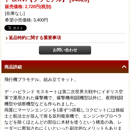
販売価格
:
2,720円
(税別)
[在庫なし]
希望小売価格
:
3,400円
返品特約に関する重要事項
商品詳細
飛行機プラモデル。組み立てキット。
デ・ハビランド モスキートは第二次世界大戦中にイギリス空
軍で運用された爆撃機で、爆撃機/戦闘機型以外に、夜間戦闘
機型や偵察機型なども作られました。
両翼にマーリンエンジンを1基ずつ搭載しコクピットには操縦
士と航法士が並んで座る並列複座機で、エンジンやプロペラ
などを除くほとんどの部位に木材を使うという構造の為、レ
ーダーに察知されにくいといった副次的なメリットもありま