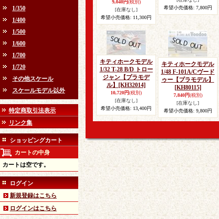
9,040円
(税別)
1/350
希望小売価格
:
7,800円
[在庫なし]
希望小売価格
:
11,300円
1/400
1/500
1/600
1/700
キティホークモデル
キティホークモデル
1/720
1/32 T-28 B/D トロー
1/48 F-101A/Cヴード
ジャン【プラモデ
その他スケール
ゥー【プラモデル】
ル】
[KH32014]
[KH80115]
スケールモデル以外
10,720円
(税別)
7,840円
(税別)
[在庫なし]
[在庫なし]
希望小売価格
:
13,400円
特定商取引法表示
希望小売価格
:
9,800円
リンク集
ショッピングカート
カートの中身
カートは空です。
ログイン
新規登録はこちら
ログインはこちら