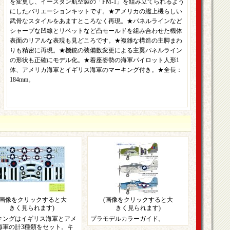
を変更し、イースタン航空製の「FM-1」を組み立てられるよう
にしたバリエーションキットです。★アメリカの艦上機らしい
武骨なスタイルをあますところなく再現。★パネルラインなど
シャープな凹線とリベットなど凸モールドを組み合わせた機体
表面のリアルな表現も見どころです。★複雑な構造の主脚まわ
りも精密に再現。★機銃の装備数変更による主翼パネルライン
の形状も正確にモデル化。★着座姿勢の海軍パイロット人形1
体、アメリカ海軍とイギリス海軍のマーキング付き。★全長：
184mm。
(画像をクリックすると大
(画像をクリックすると大
きく見られます)
きく見られます)
キングはイギリス海軍とアメ
プラモデルカラーガイド。
海軍の計3種類をセット。キ