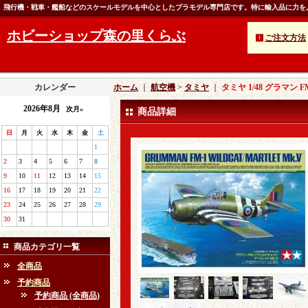
飛行機・戦車・艦船などのスケールモデルを中心としたプラモデル専門店です。特に輸入品に力を
ホビーショップ森の里くらぶ
ご注文方法
カレンダー
ホーム
｜
航空機
>
タミヤ
｜
タミヤ 1/48 グラマン
2026年8月
次月»
商品詳細
日
月
火
水
木
金
土
1
2
3
4
5
6
7
8
9
10
11
12
13
14
15
16
17
18
19
20
21
22
23
24
25
26
27
28
29
30
31
商品カテゴリ一覧
全商品
予約商品
予約商品 (全商品)