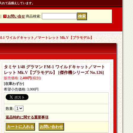
入れて品揃えしています。
｜
お問い合せ
商品検索
:
 FM-1 ワイルドキャット／マートレット Mk.V【プラモデル】
タミヤ 1/48 グラマン FM-1 ワイルドキャット／マート
レット Mk.V【プラモデル】
[
傑作機シリーズ No.126
]
販売価格
:
2,400円
(税別)
[在庫わずか]
希望小売価格
:
3,000円
数量
:
返品特約に関する重要事項
｜