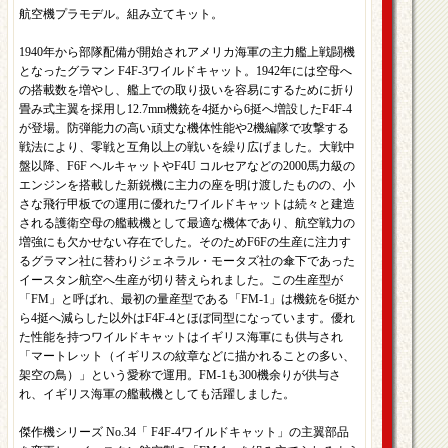
航空機プラモデル。組み立てキット。
1940年から部隊配備が開始されアメリカ海軍の主力艦上戦闘機
となったグラマン F4F-3ワイルドキャット。1942年には空母へ
の搭載数を増やし、艦上での取り扱いを容易にするために折り
畳み式主翼を採用し12.7mm機銃を4挺から6挺へ増設したF4F-4
が登場。防弾能力の高い頑丈な機体性能や2機編隊で攻撃する
戦法により、零戦と互角以上の戦いを繰り広げました。大戦中
盤以降、F6F ヘルキャットやF4U コルセアなどの2000馬力級の
エンジンを搭載した新鋭機に主力の座を明け渡したものの、小
さな飛行甲板での運用に優れたワイルドキャットは続々と建造
される護衛空母の艦載機として最適な機体であり、航空戦力の
増強にも欠かせない存在でした。そのためF6Fの生産に注力す
るグラマン社に替わりジェネラル・モータズ社の傘下であった
イースタン航空へ生産が切り替えられました。この生産型が
「FM」と呼ばれ、最初の量産型である「FM-1」は機銃を6挺か
ら4挺へ減らした以外はF4F-4とほぼ同型になっています。優れ
た性能を持つワイルドキャットはイギリス海軍にも供与され
「マートレット（イギリスの紋章などに描かれることの多い、
架空の鳥）」という愛称で運用。FM-1も300機余りが供与さ
れ、イギリス海軍の艦載機としても活躍しました。
傑作機シリーズ No.34「 F4F-4ワイルドキャット」の主翼部品