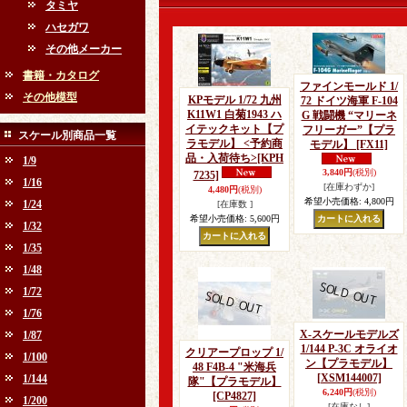
タミヤ
ハセガワ
その他メーカー
書籍・カタログ
ファインモールド 1/
その他模型
KPモデル 1/72 九州
72 ドイツ海軍 F-104
K11W1 白菊1943 ハ
G 戦闘機 “マリーネ
イテックキット【プ
フリーガー”【プラ
スケール別商品一覧
ラモデル】 <予約商
モデル】
[FX11]
品・入荷待ち>
[KPH
1/9
3,840円
(税別)
7235]
1/16
[在庫わずか]
4,480円
(税別)
希望小売価格
:
4,800円
1/24
[在庫数 ]
希望小売価格
:
5,600円
1/32
1/35
1/48
1/72
1/76
X-スケールモデルズ
1/87
1/144 P-3C オライオ
クリアープロップ 1/
1/100
ン【プラモデル】
48 F4B-4 "米海兵
[XSM144007]
1/144
隊"【プラモデル】
6,240円
(税別)
[CP4827]
1/200
[在庫なし]