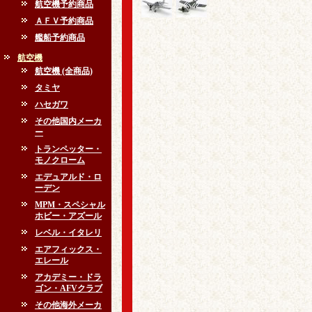
航空機予約商品
ＡＦＶ予約商品
艦船予約商品
航空機
航空機 (全商品)
タミヤ
ハセガワ
その他国内メーカ
ー
トランペッター・
モノクローム
エデュアルド・ロ
ーデン
MPM・スペシャル
ホビー・アズール
レベル・イタレリ
エアフィックス・
エレール
アカデミー・ドラ
ゴン・AFVクラブ
その他海外メーカ