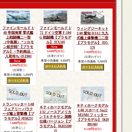
ファインモールド 1/
ファインモールド 1/
ウィングジーキット
48 帝国海軍 零式艦
72 ドイツ空軍 F-104
1/48 愛知 D3A2 九九
上戦闘機二一型
G 戦闘機【プラモデ
式艦上爆撃機二二型
（中島製） “ソロモ
ル】
[FX10]
【プラモデル】
[D5-
ン航空戦”【プラモ
13]
デル】 <予約商品・
3,840円
(税別)
7,920円
(税別)
入荷待ち>
[FZ06]
[在庫わずか]
[在庫わずか]
希望小売価格
:
4,800円
希望小売価格
:
9,900円
4,000円
(税別)
[在庫数 ]
希望小売価格
:
5,000円
トランぺッター 1/48
キティホークモデル
キティホークモデル
フェアリー バラク
1/48 スホーイ Su22
1/32 ノースアメリカ
ーダ艦上雷撃機【プ
M3/M4 フィッター
ン T-6 テキサン 国際
ラモデル】
[05825]
【プラモデル】
[KH
仕様バージョン【プ
7,840円
(税別)
80146]
ラモデル】
[KH3200
[在庫なし]
9,520円
(税別)
2]