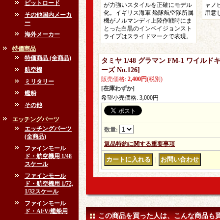
ピットロード
が力強いスタイルを正確にモデル
ャノ
化。イギリス海軍 艦隊航空隊所属
用意
その他国内メーカ
機がノルマンディ上陸作戦時にま
ー
とった白黒のインベイジョンスト
海外メーカー
ライプはスライドマークで表現。
特価商品
特価商品 (全商品)
タミヤ 1/48 グラマン FM-1 ワイ
航空機
ーズ No.126
]
販売価格
:
2,400円
(税別)
ミリタリー
[在庫わずか]
艦船
希望小売価格
:
3,000円
その他
エッチングパーツ
エッチングパーツ
数量
:
(全商品)
返品特約に関する重要事項
ファインモール
ド・航空機用 1/48
｜
スケール
ファインモール
ド・航空機用 1/72,
1/32スケール
ファインモール
ド・AFV/艦船用
この商品を買った人は、こんな商品も