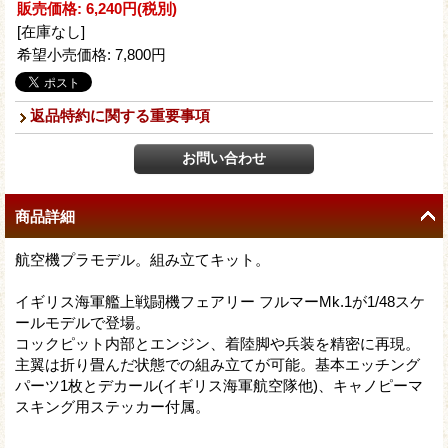
販売価格
:
6,240円
(税別)
[在庫なし]
希望小売価格
:
7,800円
返品特約に関する重要事項
商品詳細
航空機プラモデル。組み立てキット。
イギリス海軍艦上戦闘機フェアリー フルマーMk.1が1/48スケ
ールモデルで登場。
コックピット内部とエンジン、着陸脚や兵装を精密に再現。
主翼は折り畳んだ状態での組み立てが可能。基本エッチング
パーツ1枚とデカール(イギリス海軍航空隊他)、キャノピーマ
スキング用ステッカー付属。