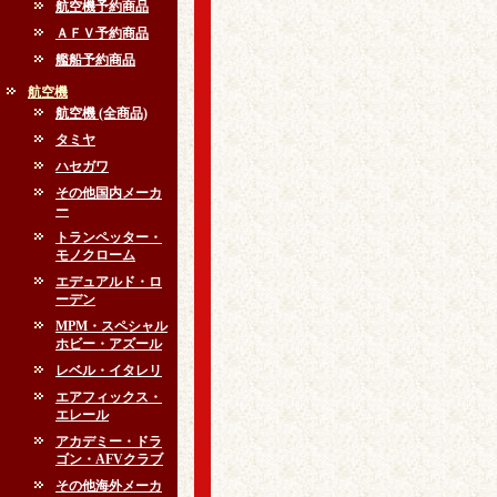
航空機予約商品
ＡＦＶ予約商品
艦船予約商品
航空機
航空機 (全商品)
タミヤ
ハセガワ
その他国内メーカ
ー
トランペッター・
モノクローム
エデュアルド・ロ
ーデン
MPM・スペシャル
ホビー・アズール
レベル・イタレリ
エアフィックス・
エレール
アカデミー・ドラ
ゴン・AFVクラブ
その他海外メーカ