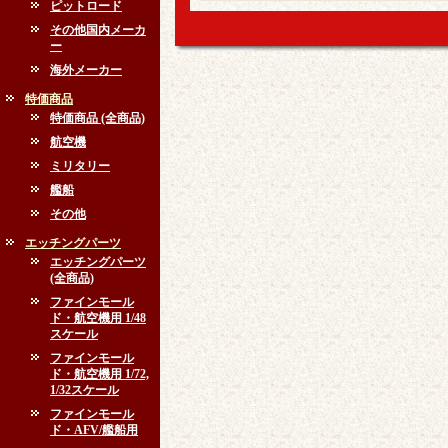
ピットロード
その他国内メーカ
ー
海外メーカー
特価商品
特価商品 (全商品)
航空機
ミリタリー
艦船
その他
エッチングパーツ
エッチングパーツ
(全商品)
ファインモール
ド・航空機用 1/48
スケール
ファインモール
ド・航空機用 1/72,
1/32スケール
ファインモール
ド・AFV/艦船用