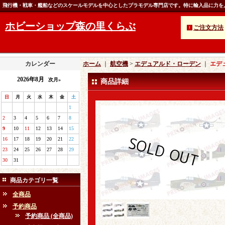
飛行機・戦車・艦船などのスケールモデルを中心としたプラモデル専門店です。特に輸入品に力を
ホビーショップ森の里くらぶ
ご注文方法
カレンダー
ホーム
｜
航空機
>
エデュアルド・ローデン
｜
エデュ
2026年8月
次月»
商品詳細
日
月
火
水
木
金
土
1
2
3
4
5
6
7
8
9
10
11
12
13
14
15
16
17
18
19
20
21
22
23
24
25
26
27
28
29
30
31
商品カテゴリ一覧
全商品
予約商品
予約商品 (全商品)