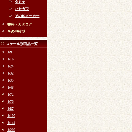
タミヤ
ハセガワ
その他メーカー
書籍・カタログ
その他模型
スケール別商品一覧
1/9
1/16
1/24
1/32
1/35
1/48
1/72
1/76
1/87
1/100
1/144
1/200