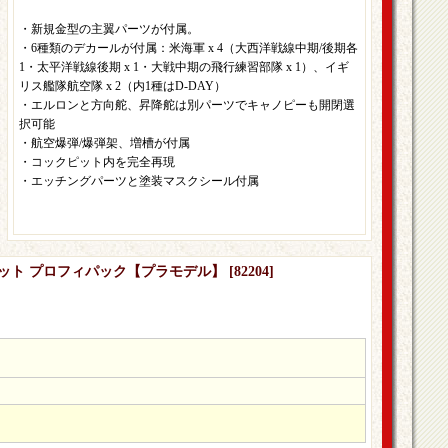
・新規金型の主翼パーツが付属。
・6種類のデカールが付属：米海軍 x 4（大西洋戦線中期/後期各
1・太平洋戦線後期 x 1・大戦中期の飛行練習部隊 x 1）、イギ
リス艦隊航空隊 x 2（内1種はD-DAY）
・エルロンと方向舵、昇降舵は別パーツでキャノピーも開閉選
択可能
・航空爆弾/爆弾架、増槽が付属
・コックピット内を完全再現
・エッチングパーツと塗装マスクシール付属
ドキャット プロフィパック【プラモデル】
[
82204
]