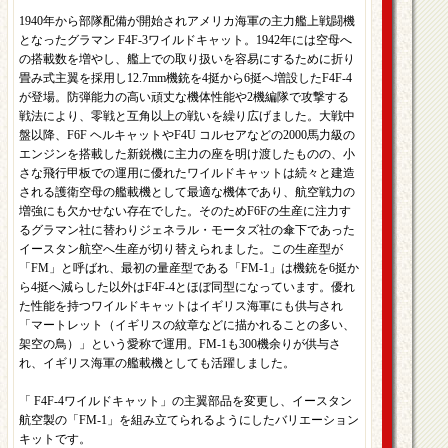
1940年から部隊配備が開始されアメリカ海軍の主力艦上戦闘機
となったグラマン F4F-3ワイルドキャット。1942年には空母へ
の搭載数を増やし、艦上での取り扱いを容易にするために折り
畳み式主翼を採用し12.7mm機銃を4挺から6挺へ増設したF4F-4
が登場。防弾能力の高い頑丈な機体性能や2機編隊で攻撃する
戦法により、零戦と互角以上の戦いを繰り広げました。大戦中
盤以降、F6F ヘルキャットやF4U コルセアなどの2000馬力級の
エンジンを搭載した新鋭機に主力の座を明け渡したものの、小
さな飛行甲板での運用に優れたワイルドキャットは続々と建造
される護衛空母の艦載機として最適な機体であり、航空戦力の
増強にも欠かせない存在でした。そのためF6Fの生産に注力す
るグラマン社に替わりジェネラル・モータズ社の傘下であった
イースタン航空へ生産が切り替えられました。この生産型が
「FM」と呼ばれ、最初の量産型である「FM-1」は機銃を6挺か
ら4挺へ減らした以外はF4F-4とほぼ同型になっています。優れ
た性能を持つワイルドキャットはイギリス海軍にも供与され
「マートレット（イギリスの紋章などに描かれることの多い、
架空の鳥）」という愛称で運用。FM-1も300機余りが供与さ
れ、イギリス海軍の艦載機としても活躍しました。
「 F4F-4ワイルドキャット」の主翼部品を変更し、イースタン
航空製の「FM-1」を組み立てられるようにしたバリエーション
キットです。