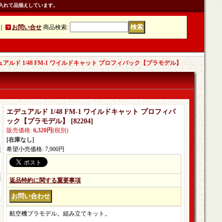
入れて品揃えしています。
｜
お問い合せ
商品検索
:
アルド 1/48 FM-1 ワイルドキャット プロフィパック【プラモデル】
エデュアルド 1/48 FM-1 ワイルドキャット プロフィパ
ック【プラモデル】
[
82204
]
販売価格
:
6,320円
(税別)
[在庫なし]
希望小売価格
:
7,900円
返品特約に関する重要事項
航空機プラモデル。組み立てキット。