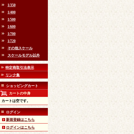
1/350
1/400
1/500
1/600
1/700
1/720
その他スケール
スケールモデル以外
特定商取引法表示
リンク集
ショッピングカート
カートの中身
カートは空です。
ログイン
新規登録はこちら
ログインはこちら