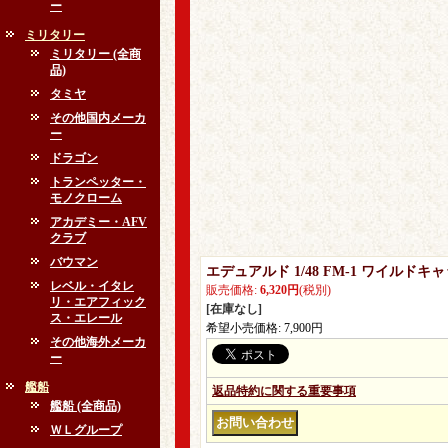
ー
ミリタリー
ミリタリー (全商
品)
タミヤ
その他国内メーカ
ー
ドラゴン
トランペッター・
モノクローム
アカデミー・AFV
クラブ
バウマン
エデュアルド 1/48 FM-1 ワイル
レベル・イタレ
販売価格
:
6,320円
(税別)
リ・エアフィック
[在庫なし]
ス・エレール
希望小売価格
:
7,900円
その他海外メーカ
ー
艦船
返品特約に関する重要事項
艦船 (全商品)
ＷＬグループ