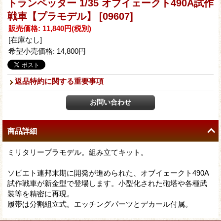
トランペッター 1/35 オブイェークト490A試作
戦車【プラモデル】
[09607]
販売価格
:
11,840円
(税別)
[在庫なし]
希望小売価格
:
14,800円
返品特約に関する重要事項
商品詳細
ミリタリープラモデル。組み立てキット。
ソビエト連邦末期に開発が進められた、オブイェークト490A
試作戦車が新金型で登場します。小型化された砲塔や各種武
装等を精密に再現。
履帯は分割組立式。エッチングパーツとデカール付属。