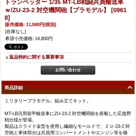
トランペッター 1/35 MT-LB戦闘兵員輸送車
ｗ/ZU-23-2 対空機関砲【プラモデル】
[0961
8]
販売価格
:
11,840円
(税別)
[在庫なし]
希望小売価格
:
14,800円
返品特約に関する重要事項
商品詳細
ミリタリープラモデル。組み立てキット。
MT-LB汎用装甲輸送車にZU-23-2 対空機関砲を搭載した応急野
戦仕様が登場。
製品はスライド金型を使用し繊細なモールドで、ＺＵ-23-2 対
空砲と車体部分は兵員用コンパートメントやエンジン等を徹