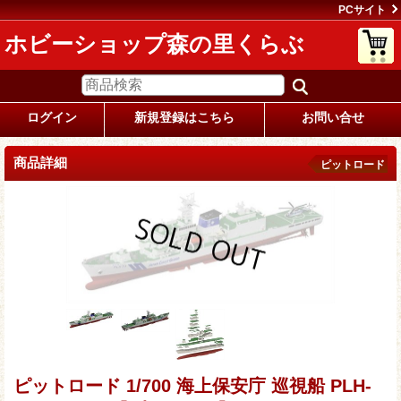
PCサイト
ホビーショップ森の里くらぶ
ログイン
新規登録はこちら
お問い合せ
商品詳細
ピットロード
ピットロード 1/700 海上保安庁 巡視船 PLH-