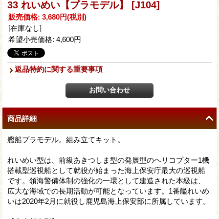
33 れいめい【プラモデル】
[J104]
販売価格
:
3,680円
(税別)
[在庫なし]
希望小売価格
:
4,600円
返品特約に関する重要事項
商品詳細
艦船プラモデル。組み立てキット。
れいめい型は、前級あきつしま型の発展型のヘリコプター1機
搭載型巡視船として就役が始まった海上保安庁最大の巡視船
です。領海警備体制の強化の一環として建造された本級は、
広大な海域での長期活動が可能となっています。1番艦れいめ
いは2020年2月に就役し鹿児島海上保安部に所属しています。