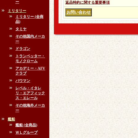
ー
返品特約に関する重要事項
ミリタリー
ミリタリー (全商
品)
タミヤ
その他国内メーカ
ー
ドラゴン
トランペッター・
モノクローム
アカデミー・AFV
クラブ
バウマン
レベル・イタレ
リ・エアフィック
ス・エレール
その他海外メーカ
ー
艦船
艦船 (全商品)
ＷＬグループ