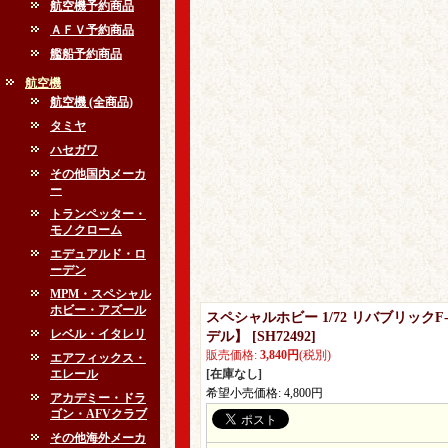
航空機予約商品
ＡＦＶ予約商品
艦船予約商品
航空機
航空機 (全商品)
タミヤ
ハセガワ
その他国内メーカ
ー
トランペッター・
モノクローム
エデュアルド・ロ
ーデン
MPM・スペシャル
ホビー・アズール
スペシャルホビー 1/72 リバブリッ
レベル・イタレリ
デル】
[
SH72492
]
販売価格
:
3,840円
(税別)
エアフィックス・
エレール
[在庫なし]
希望小売価格
:
4,800円
アカデミー・ドラ
ゴン・AFVクラブ
その他海外メーカ