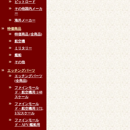
ピットロード
その他国内メーカ
ー
海外メーカー
特価商品
特価商品 (全商品)
航空機
ミリタリー
艦船
その他
エッチングパーツ
エッチングパーツ
(全商品)
ファインモール
ド・航空機用 1/48
スケール
ファインモール
ド・航空機用 1/72,
1/32スケール
ファインモール
ド・AFV/艦船用