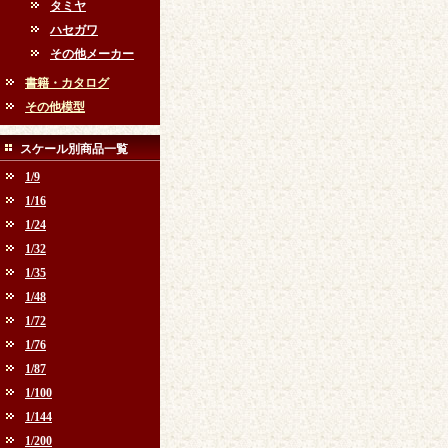
タミヤ
ハセガワ
その他メーカー
書籍・カタログ
その他模型
スケール別商品一覧
1/9
1/16
1/24
1/32
1/35
1/48
1/72
1/76
1/87
1/100
1/144
1/200