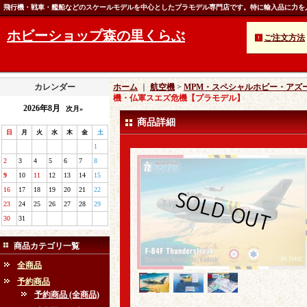
飛行機・戦車・艦船などのスケールモデルを中心としたプラモデル専門店です。特に輸入品に力を
ホビーショップ森の里くらぶ
ご注文方法
カレンダー
ホーム
｜
航空機
>
MPM・スペシャルホビー・アズ
機・仏軍スエズ危機【プラモデル】
2026年8月
次月»
商品詳細
日
月
火
水
木
金
土
1
2
3
4
5
6
7
8
9
10
11
12
13
14
15
16
17
18
19
20
21
22
23
24
25
26
27
28
29
30
31
商品カテゴリ一覧
全商品
予約商品
予約商品 (全商品)