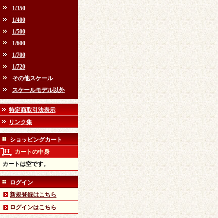
1/350
1/400
1/500
1/600
1/700
1/720
その他スケール
スケールモデル以外
特定商取引法表示
リンク集
ショッピングカート
カートの中身
カートは空です。
ログイン
新規登録はこちら
ログインはこちら