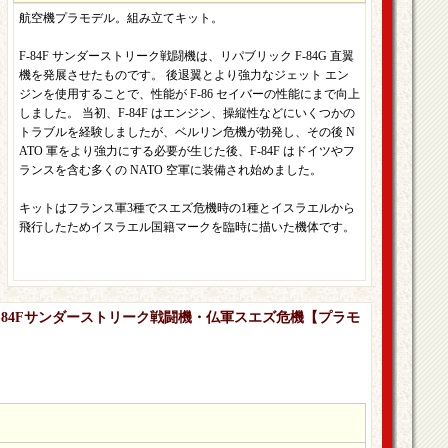
航空機プラモデル。組み立てキット。
F-84F サンダーストリーク戦闘機は、リパブリック F-84G 直翼
機を発展させたものです。 後退翼とより強力なジェット エン
ジンを使用することで、性能が F-86 セイバーの性能にまで向上
しました。 当初、F-84F はエンジン、操縦性などにいくつかの
トラブルを経験しましたが、ベルリン危機が勃発し、その後 N
ATO 軍をより強力にする必要が生じた後、F-84F はドイツやフ
ランスを含む多くの NATO 空軍に装備され始めました。
キットはフランス軍3種でスエズ危機時の1種とイスラエルから
飛行したためイスラエル国籍マークを臨時に描いた機体です。
クF-84Fサンダーストリーク戦闘機・仏軍スエズ危機【プラモ