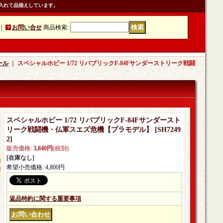
入れて品揃えしています。
｜
お問い合せ
商品検索
:
ール
｜
スペシャルホビー 1/72 リバブリックF-84Fサンダーストリーク戦闘
スペシャルホビー 1/72 リバブリックF-84Fサンダースト
リーク戦闘機・仏軍スエズ危機【プラモデル】
[
SH7249
2
]
販売価格
:
3,840円
(税別)
[在庫なし]
希望小売価格
:
4,800円
返品特約に関する重要事項