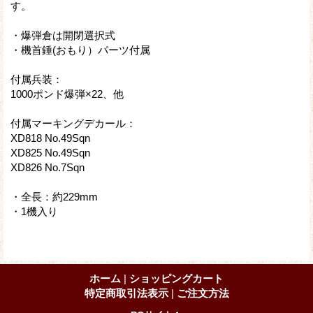
す。
・爆弾倉は開閉選択式
・機首錘(おもり）パーツ付属
付属兵装：
1000ポンド爆弾×22、他
付属マーキングデカール：
XD818 No.49Sqn
XD825 No.49Sqn
XD826 No.7Sqn
・全長：約229mm
・1機入り
ホーム
|
ショッピングカート
特定商取引法表示
|
ご注文方法