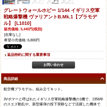
グレートウォールホビー 1/144 イギリス空軍
戦略爆撃機 ヴァリアントB.Mk.1【プラモデ
ル】
[L1010]
販売価格
:
5,440円
(税別)
[在庫なし]
希望小売価格
:
6,800円
返品特約に関する重要事項
商品詳細
航空機プラモデル。組み立てキット。
3Vボマーと呼ばれたイギリス空軍戦略爆撃機の1機で、1956年
のスエズ動乱や、新型爆弾の投下実験などで活躍した機体で