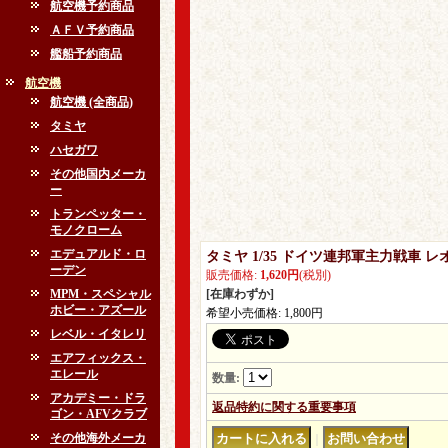
航空機予約商品
ＡＦＶ予約商品
艦船予約商品
航空機
航空機 (全商品)
タミヤ
ハセガワ
その他国内メーカ
ー
トランペッター・
モノクローム
エデュアルド・ロ
タミヤ 1/35 ドイツ連邦軍主力戦車 
ーデン
販売価格
:
1,620円
(税別)
MPM・スペシャル
[在庫わずか]
ホビー・アズール
希望小売価格
:
1,800円
レベル・イタレリ
エアフィックス・
エレール
数量
:
アカデミー・ドラ
返品特約に関する重要事項
ゴン・AFVクラブ
その他海外メーカ
｜