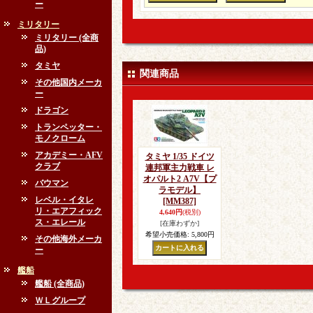
ー
ミリタリー
ミリタリー (全商
品)
タミヤ
関連商品
その他国内メーカ
ー
ドラゴン
トランペッター・
モノクローム
アカデミー・AFV
タミヤ 1/35 ドイツ
クラブ
連邦軍主力戦車 レ
オパルト2 A7V【プ
バウマン
ラモデル】
レベル・イタレ
[MM387]
リ・エアフィック
4,640円
(税別)
ス・エレール
[在庫わずか]
希望小売価格
:
5,800円
その他海外メーカ
ー
艦船
艦船 (全商品)
ＷＬグループ