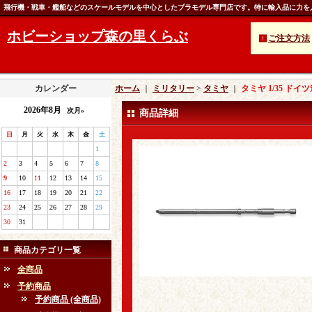
飛行機・戦車・艦船などのスケールモデルを中心としたプラモデル専門店です。特に輸入品に力を
ホビーショップ森の里くらぶ
ご注文方法
カレンダー
ホーム
｜
ミリタリー
>
タミヤ
｜
タミヤ 1/35 ド
2026年8月
次月»
商品詳細
日
月
火
水
木
金
土
1
2
3
4
5
6
7
8
9
10
11
12
13
14
15
16
17
18
19
20
21
22
23
24
25
26
27
28
29
30
31
商品カテゴリ一覧
全商品
予約商品
予約商品 (全商品)