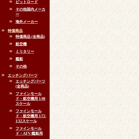
ピットロード
その他国内メーカ
ー
海外メーカー
特価商品
特価商品 (全商品)
航空機
ミリタリー
艦船
その他
エッチングパーツ
エッチングパーツ
(全商品)
ファインモール
ド・航空機用 1/48
スケール
ファインモール
ド・航空機用 1/72,
1/32スケール
ファインモール
ド・AFV/艦船用