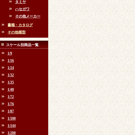
タミヤ
ハセガワ
その他メーカー
書籍・カタログ
その他模型
スケール別商品一覧
1/9
1/16
1/24
1/32
1/35
1/48
1/72
1/76
1/87
1/100
1/144
1/200