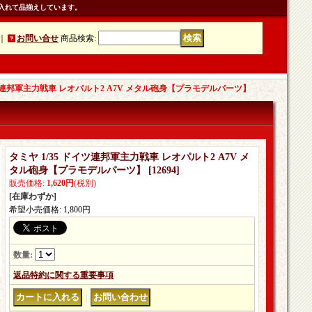
入れて品揃えしています。
｜
お問い合せ
商品検索
:
イツ連邦軍主力戦車 レオパルト2 A7V メタル砲身【プラモデルパーツ】
タミヤ 1/35 ドイツ連邦軍主力戦車 レオパルト2 A7V メ
タル砲身【プラモデルパーツ】
[
12694
]
販売価格
:
1,620円
(税別)
[在庫わずか]
希望小売価格
:
1,800円
数量
:
返品特約に関する重要事項
｜