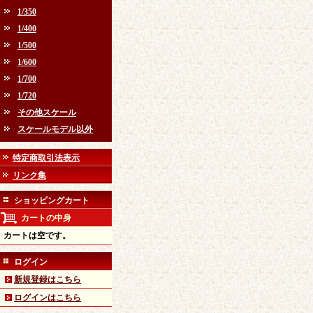
1/350
1/400
1/500
1/600
1/700
1/720
その他スケール
スケールモデル以外
特定商取引法表示
リンク集
ショッピングカート
カートの中身
カートは空です。
ログイン
新規登録はこちら
ログインはこちら