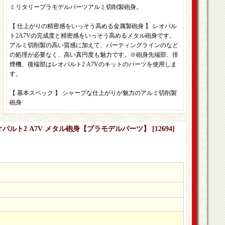
ミリタリープラモデルパーツアルミ切削製砲身。
【 仕上がりの精密感をいっそう高める金属製砲身 】 レオパル
ト2A7Vの完成度と精密感をいっそう高めるメタル砲身です。
アルミ切削製の高い質感に加えて、パーティングラインのなど
の処理が必要なく、高い真円度も魅力です。※砲身先端部、排
煙機、後端部はレオパルト2 A7Vのキットのパーツを使用しま
す。
【 基本スペック 】 シャープな仕上がりが魅力のアルミ切削製
砲身
レオパルト2 A7V メタル砲身【プラモデルパーツ】
[
12694
]