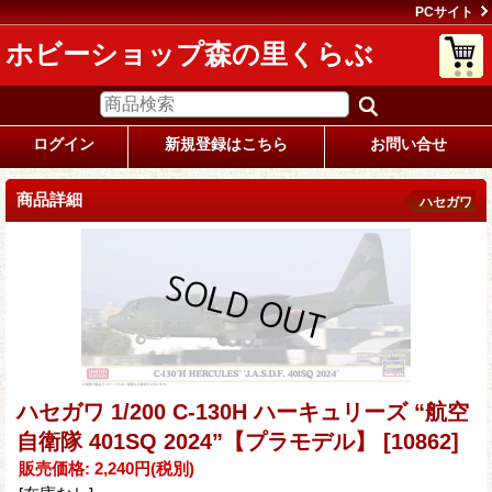
PCサイト
ホビーショップ森の里くらぶ
ログイン
新規登録はこちら
お問い合せ
商品詳細
ハセガワ
ハセガワ 1/200 C-130H ハーキュリーズ “航空
自衛隊 401SQ 2024”【プラモデル】
[10862]
販売価格
:
2,240円
(税別)