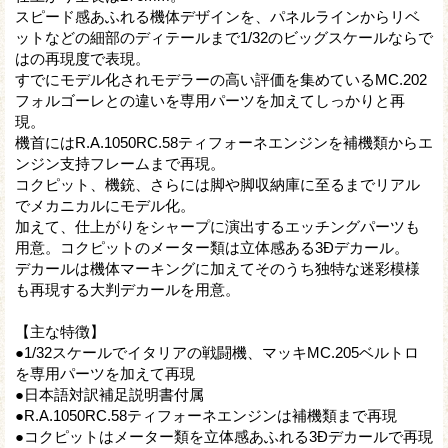
スピード感あふれる機体デザインを、パネルラインからリベ
ットなどの細部のディテールまで1/32のビッグスケールならで
はの再現度で表現。
すでにモデル化されモデラーの高い評価を集めているMC.202
フォルゴーレとの違いを専用パーツを加えてしっかりと再
現。
機首にはR.A.1050RC.58ティフォーネエンジンを補機類からエ
ンジン支持フレームまで再現。
コクピット、機銃、さらには脚や脚収納庫に至るまでリアル
でメカニカルにモデル化。
加えて、仕上がりをシャープに演出するエッチングパーツも
用意。コクピットのメーター類は立体感ある3Ðデカール。
デカールは機体マーキングに加えてそのうち独特な迷彩模様
も再現する大判デカールを用意。
【主な特徴】
●1/32スケールでイタリアの戦闘機、マッキMC.205ベルトロ
を専用パーツを加えて再現
●日本語対訳補足説明書付属
●R.A.1050RC.58ティフォーネエンジンは補機類まで再現
●コクピットはメーター類を立体感あふれる3Ðデカールで再現