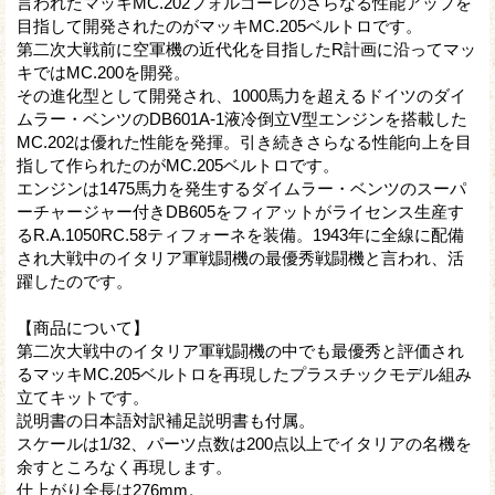
言われたマッキMC.202フォルゴーレのさらなる性能アップを
目指して開発されたのがマッキMC.205ベルトロです。
第二次大戦前に空軍機の近代化を目指したR計画に沿ってマッ
キではMC.200を開発。
その進化型として開発され、1000馬力を超えるドイツのダイ
ムラー・ベンツのDB601A-1液冷倒立V型エンジンを搭載した
MC.202は優れた性能を発揮。引き続きさらなる性能向上を目
指して作られたのがMC.205ベルトロです。
エンジンは1475馬力を発生するダイムラー・ベンツのスーパ
ーチャージャー付きDB605をフィアットがライセンス生産す
るR.A.1050RC.58ティフォーネを装備。1943年に全線に配備
され大戦中のイタリア軍戦闘機の最優秀戦闘機と言われ、活
躍したのです。
【商品について】
第二次大戦中のイタリア軍戦闘機の中でも最優秀と評価され
るマッキMC.205ベルトロを再現したプラスチックモデル組み
立てキットです。
説明書の日本語対訳補足説明書も付属。
スケールは1/32、パーツ点数は200点以上でイタリアの名機を
余すところなく再現します。
仕上がり全長は276mm。