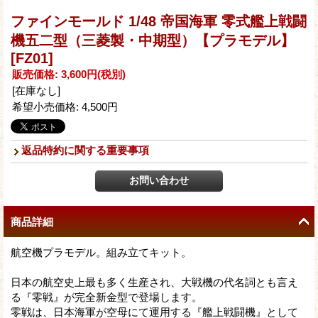
ファインモールド 1/48 帝国海軍 零式艦上戦闘
機五二型（三菱製・中期型）【プラモデル】
[FZ01]
販売価格
:
3,600円
(税別)
[在庫なし]
希望小売価格
:
4,500円
返品特約に関する重要事項
商品詳細
航空機プラモデル。組み立てキット。
日本の航空史上最も多く生産され、大戦機の代名詞とも言え
る『零戦』が完全新金型で登場します。
零戦は、日本海軍が空母にて運用する『艦上戦闘機』として