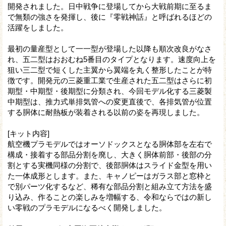
開発されました。日中戦争に登場してから大戦前期に至るま
で無類の強さを発揮し、後に『零戦神話』と呼ばれるほどの
活躍をしました。
最初の量産型として一一型が登場した以降も順次改良がなさ
れ、五二型はおおむね5番目のタイプとなります。速度向上を
狙い三二型で短くした主翼から翼端を丸く整形したことが特
徴です。開発元の三菱重工業で生産された五二型はさらに初
期型・中期型・後期型に分類され、今回モデル化する三菱製
中期型は、推力式単排気管への変更直後で、各排気管が位置
する胴体に耐熱板が装着される以前の姿を再現しました。
[キット内容]
航空機プラモデルではオーソドックスとなる胴体部を左右で
構成・接着する部品分割を廃し、大きく胴体前部・後部の分
割とする実機同様の分割で、後部胴体はスライド金型を用い
た一体成形とします。また、キャノピーはガラス部と窓枠と
で別パーツ化するなど、稀有な部品分割と組み立て方法を盛
り込み、作ることの楽しみを増幅する、令和ならではの新し
い零戦のプラモデルになるべく開発しました。