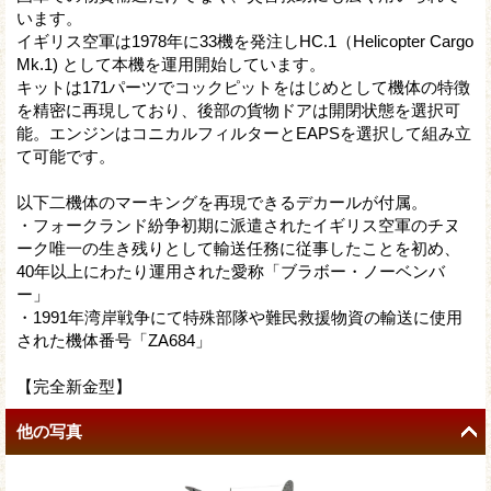
います。
イギリス空軍は1978年に33機を発注しHC.1（Helicopter Cargo
Mk.1) として本機を運用開始しています。
キットは171パーツでコックピットをはじめとして機体の特徴
を精密に再現しており、後部の貨物ドアは開閉状態を選択可
能。エンジンはコニカルフィルターとEAPSを選択して組み立
て可能です。
以下二機体のマーキングを再現できるデカールが付属。
・フォークランド紛争初期に派遣されたイギリス空軍のチヌ
ーク唯一の生き残りとして輸送任務に従事したことを初め、
40年以上にわたり運用された愛称「ブラボー・ノーベンバ
ー」
・1991年湾岸戦争にて特殊部隊や難民救援物資の輸送に使用
された機体番号「ZA684」
【完全新金型】
他の写真