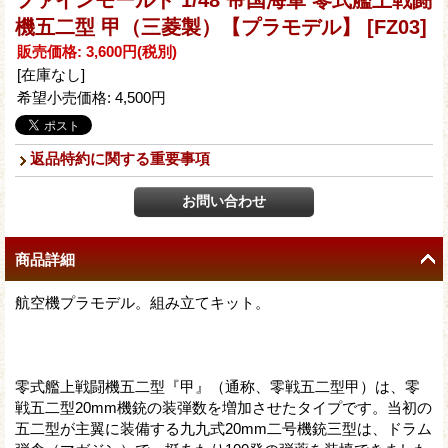
ファインモールド 1/48 帝国海軍 零式艦上戦闘
機五二型 甲（三菱製）【プラモデル】
[FZ03]
販売価格
:
3,600円
(税別)
[在庫なし]
希望小売価格
:
4,500円
返品特約に関する重要事項
商品詳細
航空機プラモデル。組み立てキット。
零式艦上戦闘機五二型『甲』（通称、零戦五二型甲）は、零
戦五二型20mm機銃の装弾数を増加させたタイプです。当初の
五二型が主翼に装備する九九式20mm二号機銃三型は、ドラム