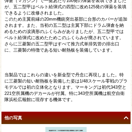
弾倉（マガジン）で一挺あたり100発の弾薬を装填できました
が、五二型甲はベルト給弾式の四型に改め125発の弾薬を装填
できるように改修されました。
このため主翼前縁の20mm機銃突出基部に台形のカバーが追加
されます。また、当初の五二型は主翼下部にドラム弾倉を納
めるための涙滴形のふくらみがありましたが、五二型甲では
ベルト給弾式に改めたためこのふくらみが廃されています。
さらに三菱製の五二型甲はすべて推力式単排気管の排出口
に、三菱製の特徴である短い耐熱板を装備しています。
当製品ではこれらの違いを新金型で丹念に再現しました。特
に三菱製の短い耐熱板を装備した姿は1/48スケール零戦のプラ
モデルでは初の立体化となります。マーキングは初代343空と
221空所属機のデカールが付属。特に343空所属機は航空自衛
隊浜松広報館に現存する機体です。
他の写真