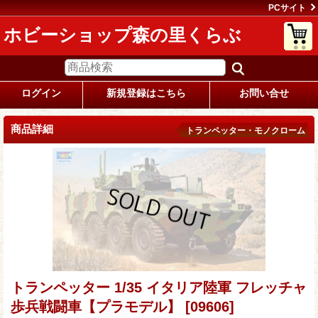
PCサイト
ホビーショップ森の里くらぶ
ログイン
新規登録はこちら
お問い合せ
商品詳細
トランペッター・モノクローム
トランペッター 1/35 イタリア陸軍 フレッチャ
歩兵戦闘車【プラモデル】
[09606]