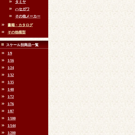
タミヤ
ハセガワ
その他メーカー
書籍・カタログ
その他模型
スケール別商品一覧
1/9
1/16
1/24
1/32
1/35
1/48
1/72
1/76
1/87
1/100
1/144
1/200