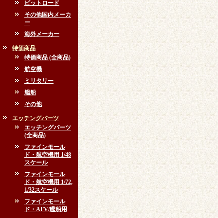
ピットロード
その他国内メーカ
ー
海外メーカー
特価商品
特価商品 (全商品)
航空機
ミリタリー
艦船
その他
エッチングパーツ
エッチングパーツ
(全商品)
ファインモール
ド・航空機用 1/48
スケール
ファインモール
ド・航空機用 1/72,
1/32スケール
ファインモール
ド・AFV/艦船用