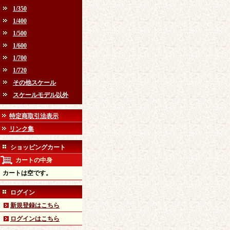
1/350
1/400
1/500
1/600
1/700
1/720
その他スケール
スケールモデル以外
特定商取引法表示
リンク集
ショッピングカート
カートの中身
カートは空です。
ログイン
新規登録はこちら
ログインはこちら