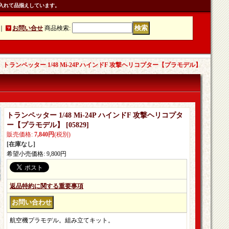
入れて品揃えしています。
｜
お問い合せ
商品検索
:
｜
トランペッター 1/48 Mi-24P ハインドF 攻撃ヘリコプター【プラモデル】
トランペッター 1/48 Mi-24P ハインドF 攻撃ヘリコプタ
ー【プラモデル】
[
05829
]
販売価格
:
7,840円
(税別)
[在庫なし]
希望小売価格
:
9,800円
返品特約に関する重要事項
航空機プラモデル。組み立てキット。