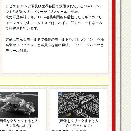
ソビエト/ロシア軍及び世界各国で採用されているMi-24P ハイ
ンドF 攻撃ヘリコプターが1/48スケールで登場。
火力不足を補う為、30mm連装機関砲を搭載したミル24のバリ
エーションです。ＮＡＴＯでは「ハインドF」のコードネーム
で呼称されています。
製品は精密なモールドで機体のモールドやパネルライン、各種
兵装やコックピットと兵員室を精密再現。エッチングパーツと
デカール付属。
(画像をクリックすると大
(画像をクリックすると大
きく見られます)
きく見られます)