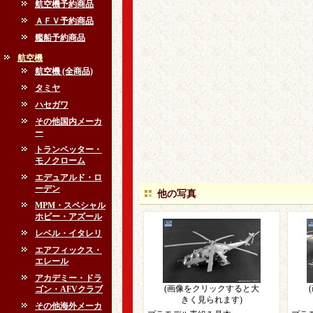
航空機予約商品
ＡＦＶ予約商品
艦船予約商品
航空機
航空機 (全商品)
タミヤ
ハセガワ
その他国内メーカ
ー
トランペッター・
モノクローム
エデュアルド・ロ
ーデン
他の写真
MPM・スペシャル
ホビー・アズール
レベル・イタレリ
エアフィックス・
エレール
アカデミー・ドラ
(画像をクリックすると大
ゴン・AFVクラブ
きく見られます)
その他海外メーカ