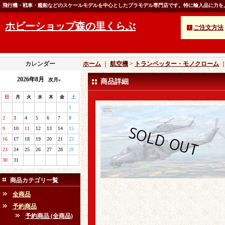
飛行機・戦車・艦船などのスケールモデルを中心としたプラモデル専門店です。特に輸入品に力を
ホビーショップ森の里くらぶ
ご注文方法
カレンダー
ホーム
｜
航空機
>
トランペッター・モノクローム
2026年8月
次月»
商品詳細
日
月
火
水
木
金
土
1
2
3
4
5
6
7
8
9
10
11
12
13
14
15
16
17
18
19
20
21
22
23
24
25
26
27
28
29
30
31
商品カテゴリ一覧
全商品
予約商品
予約商品 (全商品)