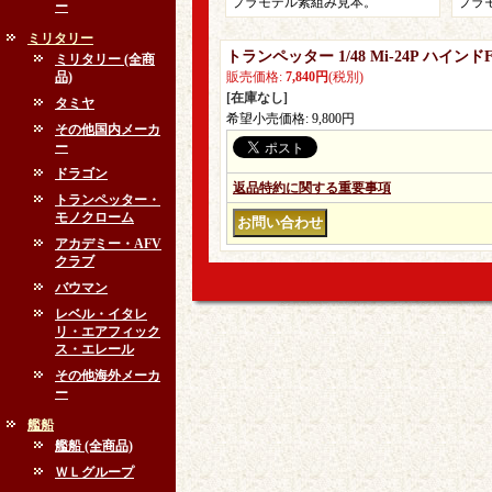
プラモデル素組み見本。
プラ
ー
ミリタリー
トランペッター 1/48 Mi-24P ハ
ミリタリー (全商
品)
販売価格
:
7,840円
(税別)
[在庫なし]
タミヤ
希望小売価格
:
9,800円
その他国内メーカ
ー
ドラゴン
返品特約に関する重要事項
トランペッター・
モノクローム
アカデミー・AFV
クラブ
バウマン
レベル・イタレ
リ・エアフィック
ス・エレール
その他海外メーカ
ー
艦船
艦船 (全商品)
ＷＬグループ