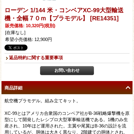
ローデン 1/144 米・コンベアXC-99大型輸送
機・全幅７０ｍ【プラモデル】
[RE14351]
販売価格
:
10,320円
(税別)
[在庫なし]
希望小売価格
:
12,900円
返品特約に関する重要事項
商品詳細
航空機プラモデル。組み立てキット。
XC-99とはアメリカ合衆国のコンベア社がB-36戦略爆撃機を原
型にして開発したレシプロ大型軍事輸送機である。1機のみ生
産され、10年ほど運用された。主翼や尾翼はB-36の設計を流
用しているが、胴体は大きく異なり、2階建ての胴体とされ、