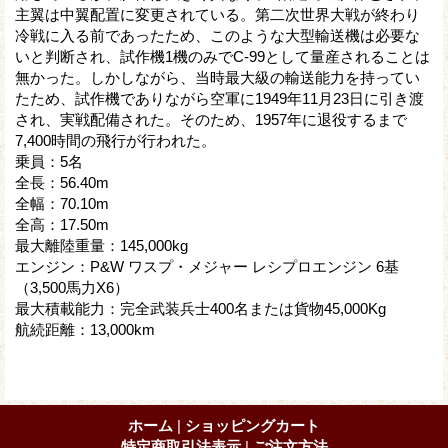
主翼は中翼配置に変更されている。第二次世界大戦が終わり
冷戦に入る前であったため、このような大型輸送機は必要な
いと判断され、試作機1機のみでC-99として量産されることは
無かった。しかしながら、当時最大級の輸送能力を持ってい
たため、試作機でありながら空軍に1949年11月23日に引き渡
され、実戦配備された。そのため、1957年に退役するまで
7,400時間の飛行が行われた。
乗員：5名
全長：56.40m
全幅：70.10m
全高：17.50m
最大離陸重量：145,000kg
エンジン：P&W ワスプ・メジャー レシプロエンジン 6基
（3,500馬力X6）
最大積載能力：完全武装兵士400名または貨物45,000Kg
航続距離：13,000km
ホーム
|
ショッピングカート
特定商取引法表示
|
ご注文方法