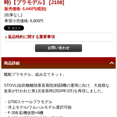
時)【プラモデル】
[J108]
販売価格
:
5,440円
(税別)
[在庫なし]
希望小売価格
:
6,800円
返品特約に関する重要事項
商品詳細
艦船プラモデル。組み立てキット。
STOVL(短距離離陸垂直着陸)戦闘機の運用に向け、大規模な
改装が行われた第1次改装時(2024年3月)を再現しました。
・1/700スケールプラモデル
・洋上モデル/フルハルモデル選択可能
・F-35B 駐機状態×8機