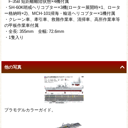
F-35B 短距離離陸状態×4機付属
・SH-60K哨戒ヘリコプター×3機(ローター展開時×1、ロータ
ー格納時×2)、MCH-101掃海・輸送ヘリコプター×1機付属
・クレーン車、牽引車、救難作業車、清掃車、高所作業車等
の甲板作業車付属
・全長: 355mm 全幅: 72.6mm
・1隻入り
他の写真
プラモデルカラーガイド。