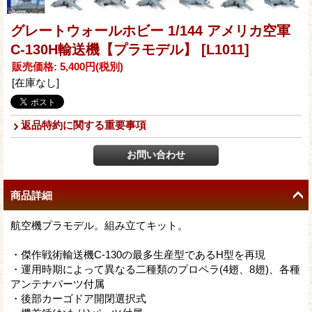
グレートウォールホビー 1/144 アメリカ空軍
C-130H輸送機【プラモデル】
[L1011]
販売価格
:
5,400円
(税別)
[在庫なし]
返品特約に関する重要事項
商品詳細
航空機プラモデル。組み立てキット。
・傑作戦術輸送機C-130の最多生産型であるH型を再現
・運用時期によって異なる二種類のプロペラ(4翅、8翅)、各種
アンテナパーツ付属
・後部カーゴドア開閉選択式