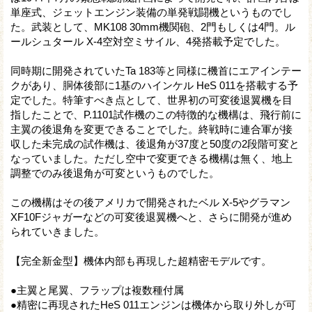
単座式、ジェットエンジン装備の単発戦闘機というものでし
た。武装として、MK108 30mm機関砲、2門もしくは4門。ル
ールシュタール X-4空対空ミサイル、4発搭載予定でした。
同時期に開発されていたTa 183等と同様に機首にエアインテー
クがあり、胴体後部に1基のハインケル HeS 011を搭載する予
定でした。特筆すべき点として、世界初の可変後退翼機を目
指したことで、P.1101試作機のこの特徴的な機構は、飛行前に
主翼の後退角を変更できることでした。終戦時に連合軍が接
収した未完成の試作機は、後退角が37度と50度の2段階可変と
なっていました。ただし空中で変更できる機構は無く、地上
調整でのみ後退角が可変というものでした。
この機構はその後アメリカで開発されたベル X-5やグラマン
XF10Fジャガーなどの可変後退翼機へと、さらに開発が進め
られていきました。
【完全新金型】機体内部も再現した超精密モデルです。
●主翼と尾翼、フラップは複数種付属
●精密に再現されたHeS 011エンジンは機体から取り外しが可