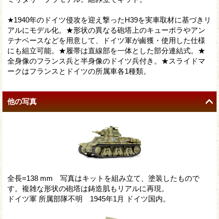
★1940年のドイツ侵攻を迎え撃ったH39を実車取材に基づきリ
アルにモデル化。★形状の異なる砲塔上のキューポラやアン
テナベースなどを用意して、ドイツ軍が鹵獲・使用した仕様
にも組立可能。★履帯は直線部を一体とした部分連結式。★
全身像のフランス兵と半身像のドイツ兵付き。★スライドマ
ークはフランスとドイツの所属車各1種類。
他の写真
全長=138 mm 写真はキットを組み立て、塗装したもので
す。複雑な形状の砲塔は鋳造肌もリアルに再現。
ドイツ軍 所属部隊不明 1945年1月 ドイツ国内。