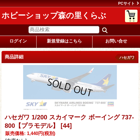
PCサイト
ホビーショップ森の里くらぶ
ログイン
新規登録はこちら
お問い合せ
商品詳細
ハセガワ
ハセガワ 1/200 スカイマーク ボーイング 737-
800【プラモデル】
[44]
販売価格
:
1,440円
(税別)