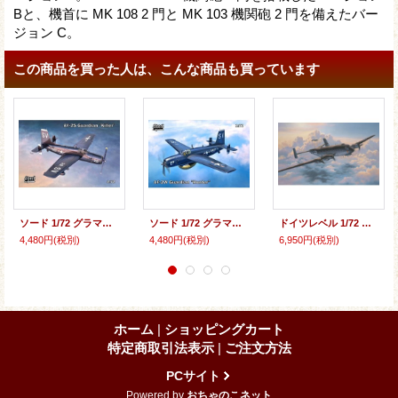
Bと、機首に MK 108 2 門と MK 103 機関砲 2 門を備えたバー
ジョン C。
この商品を買った人は、こんな商品も買っています
ソード 1/72 グラマン AF-2S ガーディアン対潜攻撃機 キラー【プラモデル】
ソード 1/72 グラマン AF-2W ガーディアン対潜哨戒機 ハンター【プラモデル】
ドイツレベル 1/72 ユンカース Ju290A-5「シーアドラー」【プラモデル】
4,480円
(税別)
4,480円
(税別)
6,950円
(税別)
ホーム
|
ショッピングカート
特定商取引法表示
|
ご注文方法
PCサイト
Powered by
おちゃのこネット