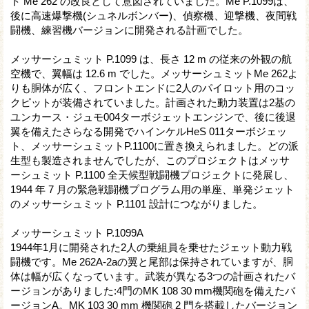
ト Me 262 の改良として意図されていました。Me P.1099は、
後に高速爆撃機(シュネルボンバー)、偵察機、迎撃機、夜間戦
闘機、練習機バージョンに開発される計画でした。
メッサーシュミット P.1099 は、長さ 12 m の従来の外観の航
空機で、翼幅は 12.6 m でした。メッサーシュミットMe 262よ
りも胴体が広く、フロントエンドに2人のパイロット用のコッ
クピットが装備されていました。計画された動力装置は2基の
ユンカース・ジュモ004ターボジェットエンジンで、後に後退
翼を備えたさらなる開発でハインケルHeS 011ターボジェッ
ト、メッサーシュミットP.1100に置き換えられました。どの派
生型も製造されませんでしたが、このプロジェクトはメッサ
ーシュミット P.1100 全天候型戦闘機プロジェクトに発展し、
1944 年 7 月の緊急戦闘機プログラム用の単座、単発ジェット
のメッサーシュミット P.1101 設計につながりました。
メッサーシュミット P.1099A
1944年1月に開発された2人の乗組員を乗せたジェット動力戦
闘機です。Me 262A-2aの翼と尾部は保持されていますが、胴
体は幅が広くなっています。武装が異なる3つの計画されたバ
ージョンがありました:4門のMK 108 30 mm機関砲を備えたバ
ージョンA。MK 103 30 mm 機関砲 2 門を搭載したバージョン