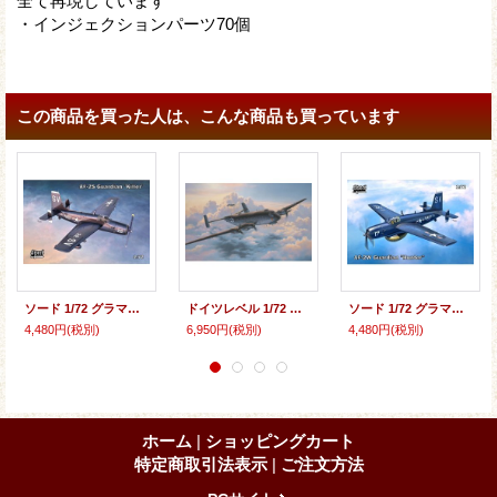
全て再現しています
・インジェクションパーツ70個
この商品を買った人は、こんな商品も買っています
ソード 1/72 グラマン AF-2S ガーディアン対潜攻撃機 キラー【プラモデル】
ドイツレベル 1/72 ユンカース Ju290A-5「シーアドラー」【プラモデル】
ソード 1/72 グラマン AF-2W ガーディアン対潜哨戒機 ハンター【プラモデル】
4,480円
(税別)
6,950円
(税別)
4,480円
(税別)
ホーム
|
ショッピングカート
特定商取引法表示
|
ご注文方法