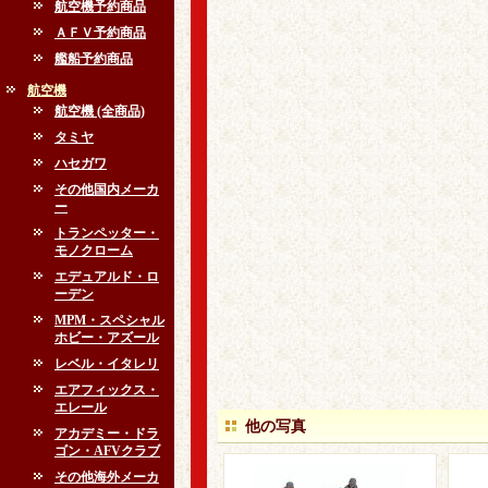
航空機予約商品
ＡＦＶ予約商品
艦船予約商品
航空機
航空機 (全商品)
タミヤ
ハセガワ
その他国内メーカ
ー
トランペッター・
モノクローム
エデュアルド・ロ
ーデン
MPM・スペシャル
ホビー・アズール
レベル・イタレリ
エアフィックス・
エレール
他の写真
アカデミー・ドラ
ゴン・AFVクラブ
その他海外メーカ