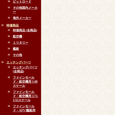
ピットロード
その他国内メーカ
ー
海外メーカー
特価商品
特価商品 (全商品)
航空機
ミリタリー
艦船
その他
エッチングパーツ
エッチングパーツ
(全商品)
ファインモール
ド・航空機用 1/48
スケール
ファインモール
ド・航空機用 1/72,
1/32スケール
ファインモール
ド・AFV/艦船用