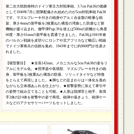
第二次大戦勃発時のドイツ軍主力対戦車砲、3.7cm Pak36の後継
として1940年7月に部隊配備され始めたのが5cm対戦車砲 Pak38
です。マズルブレーキ付きの砲身やアルミ合金製の軽量な砲
架、厚さ4mmの装甲板を2枚重ねた構造の湾曲した防盾など新
機軸が盛り込まれ、徹甲弾Pzgr.39を使えば500mの距離から角度
60度・厚さ61mmの装甲板を貫通できました。Pak38は1941年春
のバルカン戦線を皮切りにロシアや北アフリカなど幅広い戦線
でドイツ軍将兵の信頼を集め、1943年までに約9600門が生産さ
れました。
【模型要目】 ★全長142mm。メカニカルな5cm Pak38の姿をリ
アルにモデル化。★照準器や装填部、マズルブレーキ付きの砲
身、装甲板を2枚重ねた構造の防盾、ソリッドタイヤなど特徴
をとらえて再現しました。★脚などの足まわりは一体化を進め
ながらも立体感あふれる仕上がり。★射撃姿勢に加えて牽引中
の姿勢で組み立てることも可能。★人形は指揮官と砲手、装填
手2体の計4体を射撃中の姿で再現。砲弾や薬きょう、砲弾ケー
スなどのアクセサリーパーツもセットしました。