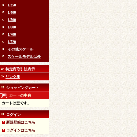
1/350
1/400
1/500
1/600
1/700
1/720
その他スケール
スケールモデル以外
特定商取引法表示
リンク集
ショッピングカート
カートの中身
カートは空です。
ログイン
新規登録はこちら
ログインはこちら