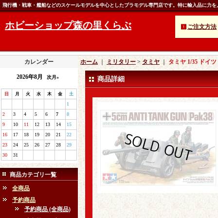
飛行機・戦車・艦船などのスケールモデルを中心としたプラモデル専門店です。特に輸入品に力を
ホビーショップ森の里くらぶ
ご注文方法
カレンダー
ホーム
｜
ミリタリー
>
タミヤ
｜
タミヤ 1/35 ドイ
2026年8月
次月»
商品詳細
日
月
火
水
木
金
土
1
2
3
4
5
6
7
8
9
10
11
12
13
14
15
16
17
18
19
20
21
22
23
24
25
26
27
28
29
30
31
商品カテゴリ一覧
全商品
予約商品
予約商品 (全商品)