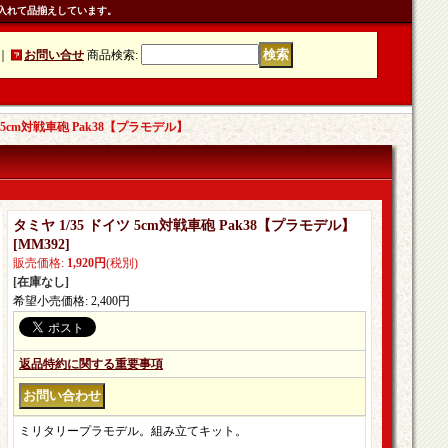
入れて品揃えしています。
｜
お問い合せ
商品検索
:
ツ 5cm対戦車砲 Pak38【プラモデル】
タミヤ 1/35 ドイツ 5cm対戦車砲 Pak38【プラモデル】
[
MM392
]
販売価格
:
1,920円
(税別)
[在庫なし]
希望小売価格
:
2,400円
返品特約に関する重要事項
ミリタリープラモデル。組み立てキット。