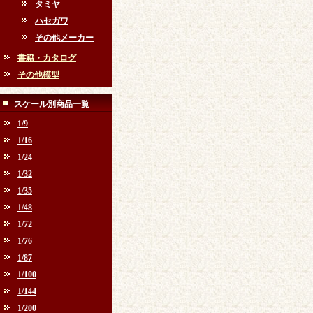
タミヤ
ハセガワ
その他メーカー
書籍・カタログ
その他模型
スケール別商品一覧
1/9
1/16
1/24
1/32
1/35
1/48
1/72
1/76
1/87
1/100
1/144
1/200