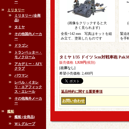
ー
ミリタリー
ミリタリー (全商
品)
(画像をクリックすると大
タミヤ
きく見られます)
全長=142 mm 写真はキットを組
緊迫
その他国内メーカ
み立て、塗装したものです
を手
ー
ドラゴン
トランペッター・
モノクローム
タミヤ 1/35 ドイツ 5cm対戦車砲 Pa
販売価格
:
1,920円
(税別)
アカデミー・AFV
[在庫なし]
クラブ
希望小売価格
:
2,400円
バウマン
レベル・イタレ
リ・エアフィック
ス・エレール
返品特約に関する重要事項
その他海外メーカ
ー
艦船
艦船 (全商品)
ＷＬグループ