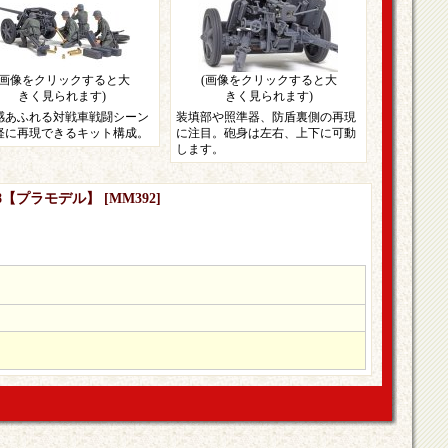
(画像をクリックすると大
(画像をクリックすると大
きく見られます)
きく見られます)
感あふれる対戦車戦闘シーン
装填部や照準器、防盾裏側の再現
軽に再現できるキット構成。
に注目。砲身は左右、上下に可動
します。
k38【プラモデル】
[
MM392
]