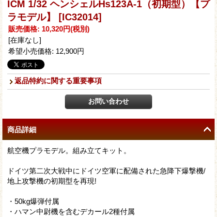
ICM 1/32 ヘンシェルHs123A-1（初期型）【プ
ラモデル】
[IC32014]
販売価格
:
10,320円
(税別)
[在庫なし]
希望小売価格
:
12,900円
返品特約に関する重要事項
商品詳細
航空機プラモデル。組み立てキット。
ドイツ第二次大戦中にドイツ空軍に配備された急降下爆撃機/
地上攻撃機の初期型を再現!
・50kg爆弾付属
・ハマン中尉機を含むデカール2種付属