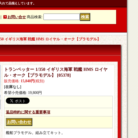
入れて品揃えしています。
｜
お問い合せ
商品検索
:
350 イギリス海軍 戦艦 HMS ロイヤル・オーク【プラモデル】
トランペッター 1/350 イギリス海軍 戦艦 HMS ロイヤ
ル・オーク【プラモデル】
[
05378
]
販売価格
:
15,840円
(税別)
[在庫なし]
希望小売価格
:
19,800円
返品特約に関する重要事項
艦船プラモデル。組み立てキット。