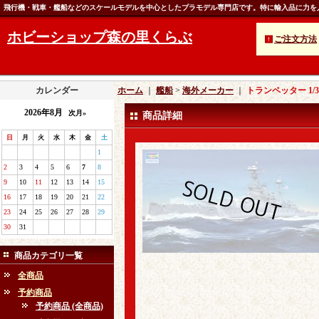
飛行機・戦車・艦船などのスケールモデルを中心としたプラモデル専門店です。特に輸入品に力を
ホビーショップ森の里くらぶ
ご注文方法
カレンダー
ホーム
｜
艦船
>
海外メーカー
｜
トランペッター 1/
2026年8月
次月»
商品詳細
日
月
火
水
木
金
土
1
2
3
4
5
6
7
8
9
10
11
12
13
14
15
16
17
18
19
20
21
22
23
24
25
26
27
28
29
30
31
商品カテゴリ一覧
全商品
予約商品
予約商品 (全商品)