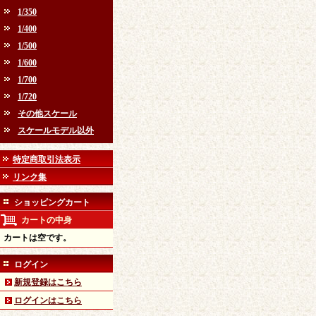
1/350
1/400
1/500
1/600
1/700
1/720
その他スケール
スケールモデル以外
特定商取引法表示
リンク集
ショッピングカート
カートの中身
カートは空です。
ログイン
新規登録はこちら
ログインはこちら