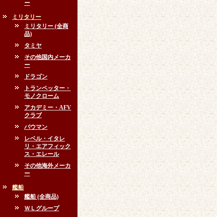
ー
ミリタリー
ミリタリー (全商
品)
タミヤ
その他国内メーカ
ー
ドラゴン
トランペッター・
モノクローム
アカデミー・AFV
クラブ
バウマン
レベル・イタレ
リ・エアフィック
ス・エレール
その他海外メーカ
ー
艦船
艦船 (全商品)
ＷＬグループ