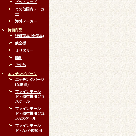
ピットロード
その他国内メーカ
ー
海外メーカー
特価商品
特価商品 (全商品)
航空機
ミリタリー
艦船
その他
エッチングパーツ
エッチングパーツ
(全商品)
ファインモール
ド・航空機用 1/48
スケール
ファインモール
ド・航空機用 1/72,
1/32スケール
ファインモール
ド・AFV/艦船用