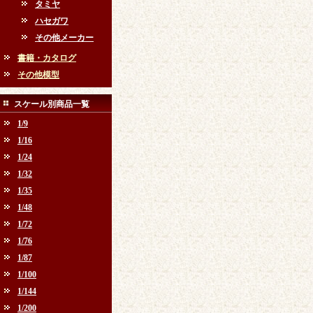
タミヤ
ハセガワ
その他メーカー
書籍・カタログ
その他模型
スケール別商品一覧
1/9
1/16
1/24
1/32
1/35
1/48
1/72
1/76
1/87
1/100
1/144
1/200