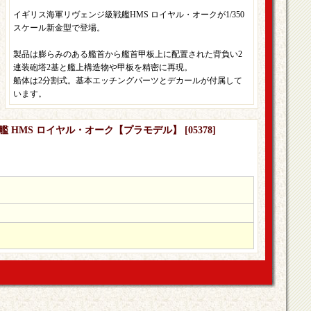
イギリス海軍リヴェンジ級戦艦HMS ロイヤル・オークが1/350
スケール新金型で登場。
製品は膨らみのある艦首から艦首甲板上に配置された背負い2
連装砲塔2基と艦上構造物や甲板を精密に再現。
船体は2分割式。基本エッチングパーツとデカールが付属して
います。
 戦艦 HMS ロイヤル・オーク【プラモデル】
[
05378
]