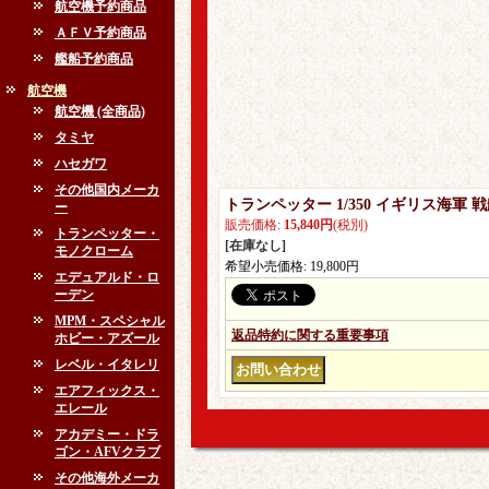
航空機予約商品
ＡＦＶ予約商品
艦船予約商品
航空機
航空機 (全商品)
タミヤ
ハセガワ
その他国内メーカ
トランペッター 1/350 イギリス海軍
ー
販売価格
:
15,840円
(税別)
トランペッター・
[在庫なし]
モノクローム
希望小売価格
:
19,800円
エデュアルド・ロ
ーデン
MPM・スペシャル
返品特約に関する重要事項
ホビー・アズール
レベル・イタレリ
エアフィックス・
エレール
アカデミー・ドラ
ゴン・AFVクラブ
その他海外メーカ