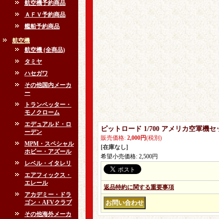
航空機予約商品
ＡＦＶ予約商品
艦船予約商品
航空機
航空機 (全商品)
タミヤ
ハセガワ
その他国内メーカ
ー
トランペッター・
モノクローム
エデュアルド・ロ
ピットロード 1/700 アメリカ空軍機
ーデン
販売価格
:
2,000円
(税別)
MPM・スペシャル
[在庫なし]
ホビー・アズール
希望小売価格
:
2,500円
レベル・イタレリ
エアフィックス・
エレール
返品特約に関する重要事項
アカデミー・ドラ
ゴン・AFVクラブ
その他海外メーカ