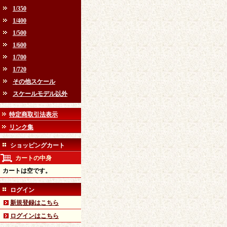
1/350
1/400
1/500
1/600
1/700
1/720
その他スケール
スケールモデル以外
特定商取引法表示
リンク集
ショッピングカート
カートの中身
カートは空です。
ログイン
新規登録はこちら
ログインはこちら