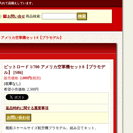
入れて品揃えしています。
｜
お問い合せ
商品検索
:
00 アメリカ空軍機セット8【プラモデル】
ピットロード 1/700 アメリカ空軍機セット8【プラモデ
ル】
[
S86
]
販売価格
:
2,000円
(税別)
[在庫なし]
希望小売価格
:
2,500円
返品特約に関する重要事項
艦船スケールサイズ航空機プラモデル。組み立てキット。