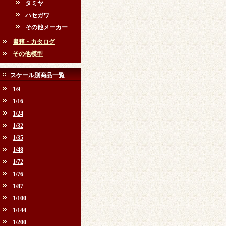
タミヤ
ハセガワ
その他メーカー
書籍・カタログ
その他模型
スケール別商品一覧
1/9
1/16
1/24
1/32
1/35
1/48
1/72
1/76
1/87
1/100
1/144
1/200