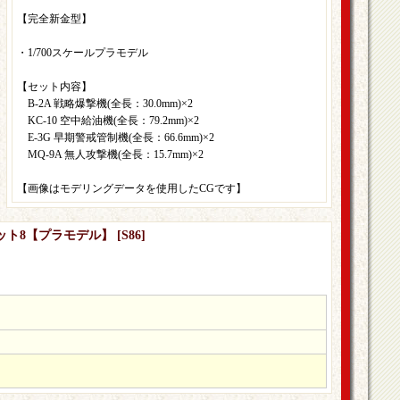
【完全新金型】
・1/700スケールプラモデル
【セット内容】
B-2A 戦略爆撃機(全長：30.0mm)×2
KC-10 空中給油機(全長：79.2mm)×2
E-3G 早期警戒管制機(全長：66.6mm)×2
MQ-9A 無人攻撃機(全長：15.7mm)×2
【画像はモデリングデータを使用したCGです】
セット8【プラモデル】
[
S86
]