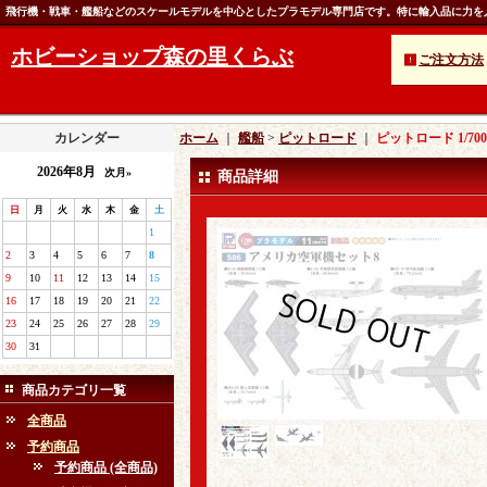
飛行機・戦車・艦船などのスケールモデルを中心としたプラモデル専門店です。特に輸入品に力を
ホビーショップ森の里くらぶ
ご注文方法
カレンダー
ホーム
｜
艦船
>
ピットロード
｜
ピットロード 1/7
2026年8月
次月»
商品詳細
日
月
火
水
木
金
土
1
2
3
4
5
6
7
8
9
10
11
12
13
14
15
16
17
18
19
20
21
22
23
24
25
26
27
28
29
30
31
商品カテゴリ一覧
全商品
予約商品
予約商品 (全商品)