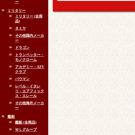
ー
ミリタリー
ミリタリー (全商
品)
タミヤ
その他国内メーカ
ー
ドラゴン
トランペッター・
モノクローム
アカデミー・AFV
クラブ
バウマン
レベル・イタレ
リ・エアフィック
ス・エレール
その他海外メーカ
ー
艦船
艦船 (全商品)
ＷＬグループ