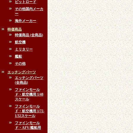
ピットロード
その他国内メーカ
ー
海外メーカー
特価商品
特価商品 (全商品)
航空機
ミリタリー
艦船
その他
エッチングパーツ
エッチングパーツ
(全商品)
ファインモール
ド・航空機用 1/48
スケール
ファインモール
ド・航空機用 1/72,
1/32スケール
ファインモール
ド・AFV/艦船用