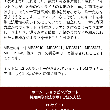
ナの領土で行われました。武器と弾薬を満載した疲れたドイ
ツ兵たちが、灼熱のウクライナの太陽の下、頑なに前進を続
けます。彼らの士官は不屈の精神を見せながら、兵士たちを
励まそうとします。このシンプルさこそが、このキットを非
常に汎用性の高いものにしています。独立した、非常に表現
力豊かなヴィネット（小型ジオラマ）を作ることもできます
し、兵士たちが通り過ぎる破損した敵の兵器などを組み合わ
せた大規模なジオラマを作ることも可能です。
MB社のキットMB35010、MB35041、MB35112、MB35137、
MB35151や、他メーカーの兵器キットと組み合わせることも
できます。
キットには2つのランナーが含まれています：1つはフィギュ
ア用、もう1つは武器と装備品用です。
ホーム
|
ショッピングカート
特定商取引法表示
|
ご注文方法
PCサイト