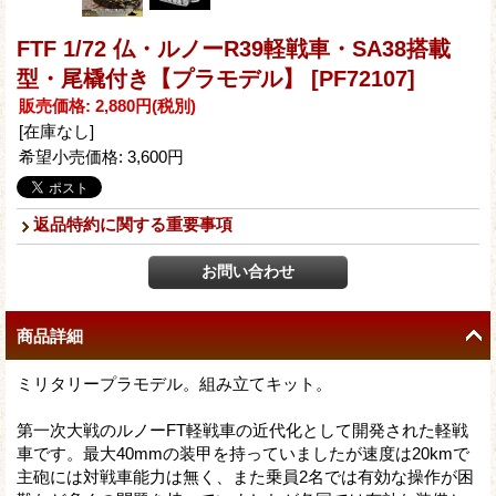
FTF 1/72 仏・ルノーR39軽戦車・SA38搭載
型・尾橇付き【プラモデル】
[PF72107]
販売価格
:
2,880円
(税別)
[在庫なし]
希望小売価格
:
3,600円
返品特約に関する重要事項
商品詳細
ミリタリープラモデル。組み立てキット。
第一次大戦のルノーFT軽戦車の近代化として開発された軽戦
車です。最大40mmの装甲を持っていましたが速度は20kmで
主砲には対戦車能力は無く、また乗員2名では有効な操作が困