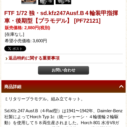
FTF 1/72 独・sd.kfz247Ausf.B４輪装甲指揮
車・後期型【プラモデル】
[PF72121]
販売価格
:
2,880円
(税別)
[在庫なし]
希望小売価格
:
3,600円
返品特約に関する重要事項
商品詳細
ミリタリープラモデル。組み立てキット。
Sd.Kfz.247 Ausf.B（4-Rad型）は1941〜1942年、Daimler-Benz
社製によってHorch Typ 1c（統一シャーシ・４輪後輪２輪駆
動）を使用して５８両生産されました。Horch 801 水冷V8ガ