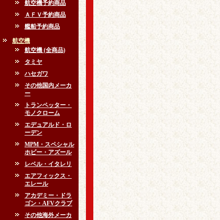
航空機予約商品
ＡＦＶ予約商品
艦船予約商品
航空機
航空機 (全商品)
タミヤ
ハセガワ
その他国内メーカ
ー
トランペッター・
モノクローム
エデュアルド・ロ
ーデン
MPM・スペシャル
ホビー・アズール
レベル・イタレリ
エアフィックス・
エレール
アカデミー・ドラ
ゴン・AFVクラブ
その他海外メーカ