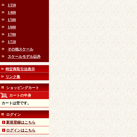
1/350
1/400
1/500
1/600
1/700
1/720
その他スケール
スケールモデル以外
特定商取引法表示
リンク集
ショッピングカート
カートの中身
カートは空です。
ログイン
新規登録はこちら
ログインはこちら