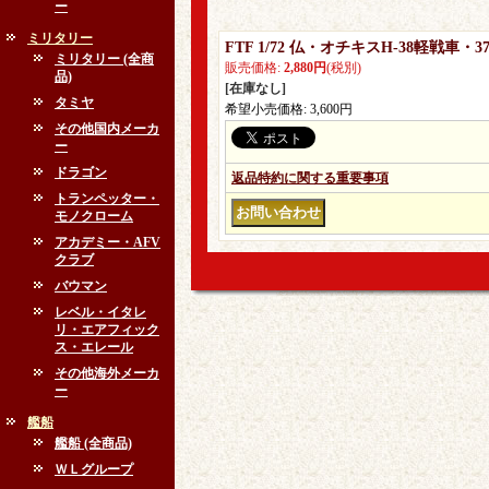
ー
ミリタリー
FTF 1/72 仏・オチキスH-38軽戦車
ミリタリー (全商
販売価格
:
2,880円
(税別)
品)
[在庫なし]
タミヤ
希望小売価格
:
3,600円
その他国内メーカ
ー
ドラゴン
返品特約に関する重要事項
トランペッター・
モノクローム
アカデミー・AFV
クラブ
バウマン
レベル・イタレ
リ・エアフィック
ス・エレール
その他海外メーカ
ー
艦船
艦船 (全商品)
ＷＬグループ