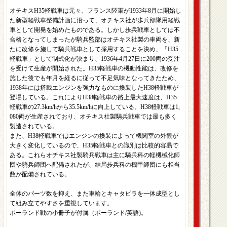
オチキスH35軽戦車は元々、フランス陸軍が1933年8月に開始し
た新型軽戦車整備計画に沿って、オチキス社が歩兵部隊用軽戦
車として開発を始めたものである。しかし歩兵戦車としては不
合格となってしまったが騎兵監部はオチキス社製の車両を、新
たに改修を施して騎兵戦車として採用することを決め、「H35
軽戦車」として制式化が決まり、1936年4月27日に200両の受注
を受けて生産が開始された。H35軽戦車の機動性能は、改修を
施した後でも年月を経るに従って不足気味となってきたため、
1938年には搭載エンジンを強力なものに換装したH38軽戦車が
登場している。これによりH38軽戦車の路上最大速度は、H35
軽戦車の27.3km/hから35.5km/hに向上している。H38軽戦車は1,
080両が生産されており、オチキス社製騎兵戦車では最も多く
製造されている。
また、H38軽戦車ではエンジンの換装によって機関室の外観が
大きく変化しているので、H35軽戦車との識別は比較的容易で
ある。これらオチキス社製騎兵戦車は主に騎兵科の軽機械化師
団や騎兵師団へ配備されたが、結局歩兵科の機甲師団にも相当
数が配備されている。
全体のパーツ数を抑え、また車輪とキャタピラを一体成型とし
て組み立てやすさを重視しています。
ポーランド戦の小冊子が付属（ポーランド/英語)。