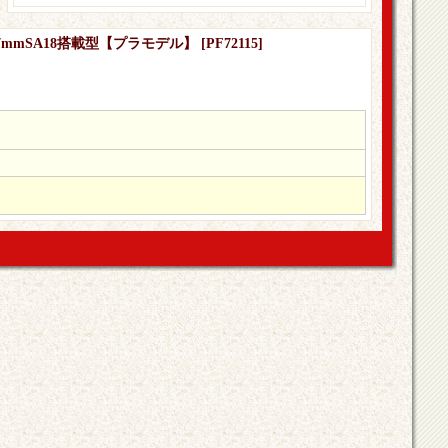
・37mmSA18搭載型【プラモデル】
[
PF72115
]