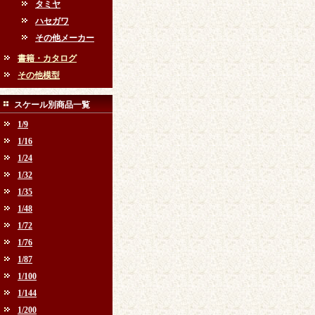
タミヤ
ハセガワ
その他メーカー
書籍・カタログ
その他模型
スケール別商品一覧
1/9
1/16
1/24
1/32
1/35
1/48
1/72
1/76
1/87
1/100
1/144
1/200