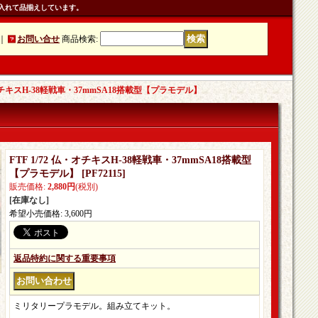
入れて品揃えしています。
｜
お問い合せ
商品検索
:
仏・オチキスH-38軽戦車・37mmSA18搭載型【プラモデル】
FTF 1/72 仏・オチキスH-38軽戦車・37mmSA18搭載型
【プラモデル】
[
PF72115
]
販売価格
:
2,880円
(税別)
[在庫なし]
希望小売価格
:
3,600円
返品特約に関する重要事項
ミリタリープラモデル。組み立てキット。