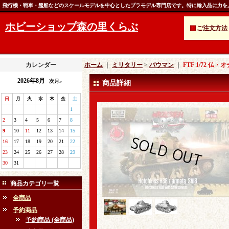
飛行機・戦車・艦船などのスケールモデルを中心としたプラモデル専門店です。特に輸入品に力を
ホビーショップ森の里くらぶ
ご注文方法
カレンダー
ホーム
｜
ミリタリー
>
バウマン
｜
FTF 1/72 
2026年8月
次月»
商品詳細
日
月
火
水
木
金
土
1
2
3
4
5
6
7
8
9
10
11
12
13
14
15
16
17
18
19
20
21
22
23
24
25
26
27
28
29
30
31
商品カテゴリ一覧
全商品
予約商品
予約商品 (全商品)