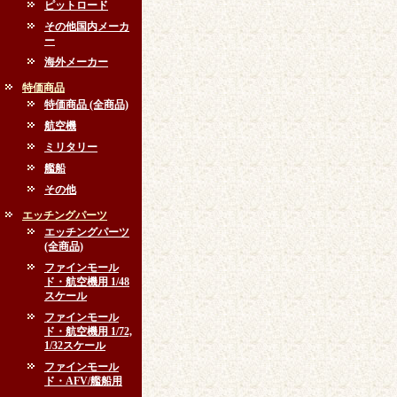
ピットロード
その他国内メーカ
ー
海外メーカー
特価商品
特価商品 (全商品)
航空機
ミリタリー
艦船
その他
エッチングパーツ
エッチングパーツ
(全商品)
ファインモール
ド・航空機用 1/48
スケール
ファインモール
ド・航空機用 1/72,
1/32スケール
ファインモール
ド・AFV/艦船用