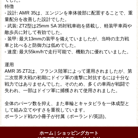
特徴
- 設計: AMR 35は、エンジンを車体後部に配置することで、重
量配分を改善した設計でした。
- 武装: ZT2型は25mm SA 35対戦車砲を搭載し、軽装甲車両や
敵歩兵に対して有効でした。
- 装甲: 最大13mmの装甲を備えていましたが、当時の主力戦
車と比べると防御力は低めでした。
- 速度: 最大55km/hで走行可能で、機動力に優れていました。
運用
AMR 35 ZT2は、フランス陸軍によって運用されましたが、第
二次世界大戦の初期にドイツ軍の進撃に対抗するには十分な
戦力ではありませんでした。そのため、多くの車両が戦闘で
失われ、一部はドイツ軍に捕獲されて使用されました。
全体のパーツ数を抑え、また車輪とキャタピラを一体成型と
して組み立てやすさを重視しています。
ポーランド戦の小冊子が付属（ポーランド/英語)。
ホーム
|
ショッピングカート