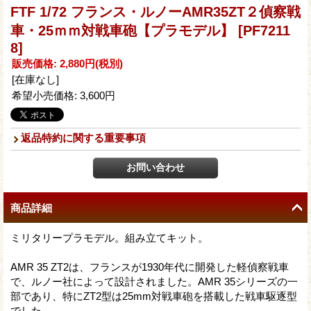
FTF 1/72 フランス・ルノーAMR35ZT２偵察戦
車・25ｍｍ対戦車砲【プラモデル】
[PF7211
8]
販売価格
:
2,880円
(税別)
[在庫なし]
希望小売価格
:
3,600円
返品特約に関する重要事項
商品詳細
ミリタリープラモデル。組み立てキット。
AMR 35 ZT2は、フランスが1930年代に開発した軽偵察戦車
で、ルノー社によって設計されました。AMR 35シリーズの一
部であり、特にZT2型は25mm対戦車砲を搭載した戦車駆逐型
でした。