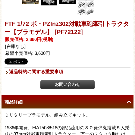
FTF 1/72 ポ・PZInz302対戦車砲牽引トラクタ
ー【プラモデル】
[PF72122]
販売価格
:
2,880円
(税別)
[在庫なし]
希望小売価格
:
3,600円
返品特約に関する重要事項
商品詳細
ミリタリープラモデル。組み立てキット。
1936年開発。FIAT508/518の部品流用の８０発弾丸搭載５人乗
りの37mm対戦車砲牽引トラクター。万一のスタック時には、