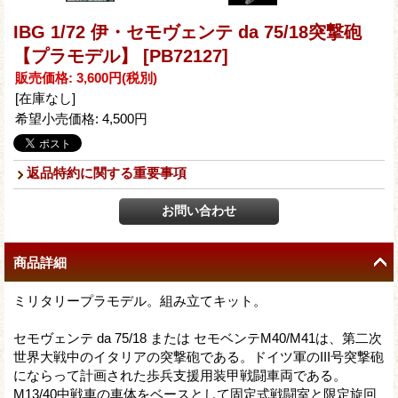
IBG 1/72 伊・セモヴェンテ da 75/18突撃砲
【プラモデル】
[PB72127]
販売価格
:
3,600円
(税別)
[在庫なし]
希望小売価格
:
4,500円
返品特約に関する重要事項
商品詳細
ミリタリープラモデル。組み立てキット。
セモヴェンテ da 75/18 または セモベンテM40/M41は、第二次
世界大戦中のイタリアの突撃砲である。ドイツ軍のIII号突撃砲
にならって計画された歩兵支援用装甲戦闘車両である。
M13/40中戦車の車体をベースとして固定式戦闘室と限定旋回