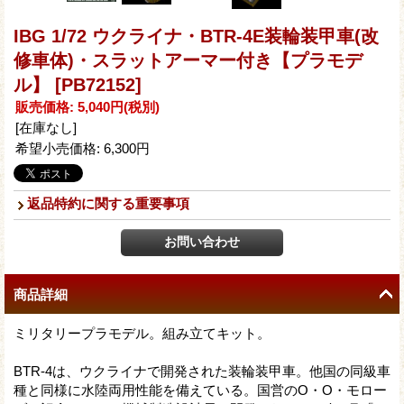
IBG 1/72 ウクライナ・BTR-4E装輪装甲車(改
修車体)・スラットアーマー付き【プラモデ
ル】
[PB72152]
販売価格
:
5,040円
(税別)
[在庫なし]
希望小売価格
:
6,300円
返品特約に関する重要事項
商品詳細
ミリタリープラモデル。組み立てキット。
BTR-4は、ウクライナで開発された装輪装甲車。他国の同級車
種と同様に水陸両用性能を備えている。国営のO・O・モロー