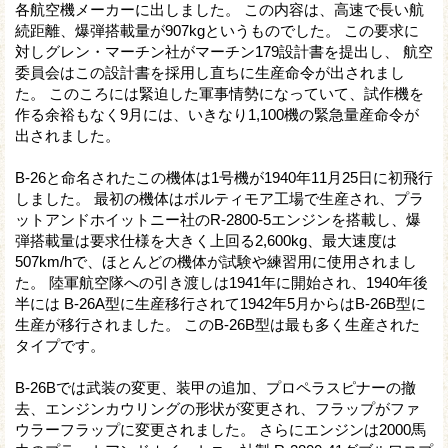
各航空機メーカーに出しました。 この内容は、高速で長い航
続距離、爆弾搭載量が907kgというものでした。 この要求に
対しグレン・マーチン社がマーチン179設計書を提出し、 航空
委員会はこの設計書を採用し直ちに生産命令が出されまし
た。 このころには緊迫した軍事情勢になっていて、試作機を
作る余裕もなく9月には、いきなり1,100機の緊急量産命令が
出されました。
B-26と命名されたこの機体は1号機が1940年11月25日に初飛行
しました。 最初の機体はボルティモア工場で生産され、プラ
ットアンドホイットニー社のR-2800-5エンジンを搭載し、爆
弾搭載量は要求仕様を大きく上回る2,600kg、最大速度は
507km/hで、ほとんどの機体が試験や練習用に使用されまし
た。 陸軍航空隊への引き渡しは1941年に開始され、1940年後
半には B-26A型に生産移行されて1942年5月からはB-26B型に
生産が移行されました。 このB-26B型は最も多く生産された
タイプです。
B-26Bでは武装の変更、装甲の追加、プロペラスピナーの撤
去、エンジンカウリングの形状が変更され、フラップがファ
ウラーフラップに変更されました。 さらにエンジンは2000馬