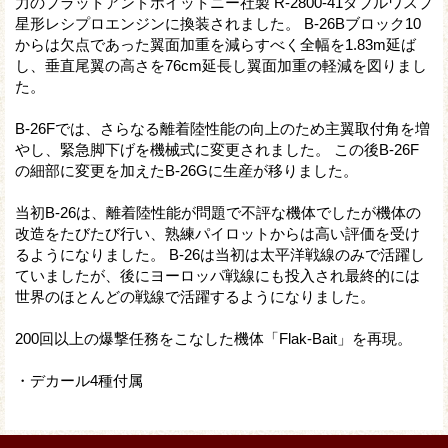
力のプラットアンドホイットニー社製 R-2800-41ダブルワスプ
星形レシプロエンジンに換装されました。 B-26Bブロック10
からは欠点であった翼面加重を減らすべく全幅を1.83m延ば
し、垂直尾翼の高さを76cm延長し翼面加重の軽減を図りまし
た。
B-26Fでは、さらなる離着陸性能の向上のため主翼取付角を増
やし、緊急脚下げを機械式に変更されました。 この後B-26F
の細部に変更を加えたB-26Gに生産が移りました。
当初B-26は、離着陸性能が問題で不評な機体でしたが機体の
改造をたびたび行い、熟練パイロットからは高い評価を受け
るようになりました。 B-26は当初は太平洋戦線のみで活躍し
ていましたが、後にヨーロッパ戦線にも投入され最終的には
世界のほとんどの戦線で活躍するようになりました。
200回以上の爆撃任務をこなした機体「Flak-Bait」を再現。
・デカール4種付属