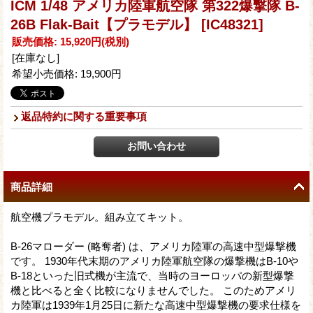
ICM 1/48 アメリカ陸軍航空隊 第322爆撃隊 B-
26B Flak-Bait【プラモデル】
[IC48321]
販売価格
:
15,920円
(税別)
[在庫なし]
希望小売価格
:
19,900円
返品特約に関する重要事項
商品詳細
航空機プラモデル。組み立てキット。
B-26マローダー (略奪者) は、アメリカ陸軍の高速中型爆撃機
です。 1930年代末期のアメリカ陸軍航空隊の爆撃機はB-10や
B-18といった旧式機が主流で、当時のヨーロッパの新型爆撃
機と比べると全く比較になりませんでした。 このためアメリ
カ陸軍は1939年1月25日に新たな高速中型爆撃機の要求仕様を