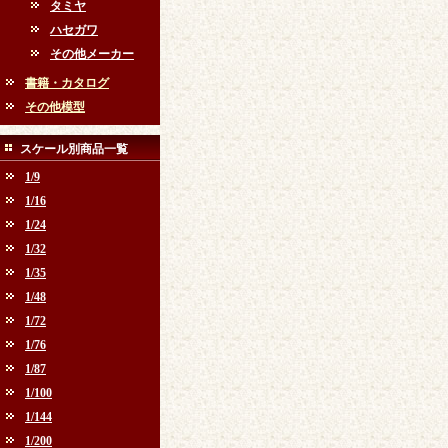
タミヤ
ハセガワ
その他メーカー
書籍・カタログ
その他模型
スケール別商品一覧
1/9
1/16
1/24
1/32
1/35
1/48
1/72
1/76
1/87
1/100
1/144
1/200