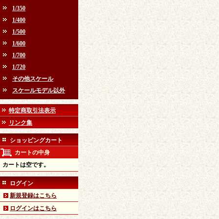
1/350
1/400
1/500
1/600
1/700
1/720
その他スケール
スケールモデル以外
特定商取引法表示
リンク集
ショッピングカート
カートの中身
カートは空です。
ログイン
新規登録はこちら
ログインはこちら