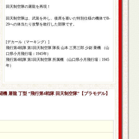
回天制空隊の屠龍を再現！
回天制空隊は、武装を外し、後席を塞いだ特別仕様の機体でB-
29への体当たり攻撃を敢行した部隊です。
[デカール（マーキング）]
飛行第4戦隊 第1回天制空隊 隊長 山本 三男三郎 少尉 乗機 （山
口県小月飛行場：1945年）
飛行第4戦隊 第1回天制空隊 所属機 （山口県小月飛行場：1945
年）
座戦闘機 屠龍 丁型 “飛行第4戦隊 回天制空隊”【プラモデル】