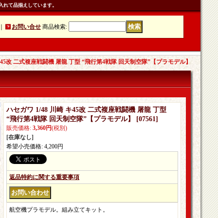
入れて品揃えしています。
｜
お問い合せ
商品検索
:
崎 キ45改 二式複座戦闘機 屠龍 丁型 “飛行第4戦隊 回天制空隊”【プラモデル】
ハセガワ 1/48 川崎 キ45改 二式複座戦闘機 屠龍 丁型
“飛行第4戦隊 回天制空隊”【プラモデル】
[
07561
]
販売価格
:
3,360円
(税別)
[在庫なし]
希望小売価格
:
4,200円
返品特約に関する重要事項
航空機プラモデル。組み立てキット。