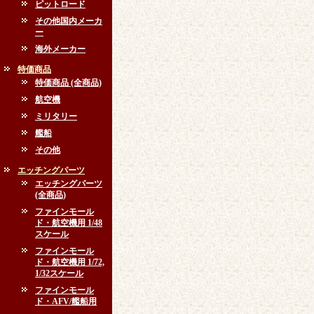
ピットロード
その他国内メーカ
ー
海外メーカー
特価商品
特価商品 (全商品)
航空機
ミリタリー
艦船
その他
エッチングパーツ
エッチングパーツ
(全商品)
ファインモール
ド・航空機用 1/48
スケール
ファインモール
ド・航空機用 1/72,
1/32スケール
ファインモール
ド・AFV/艦船用