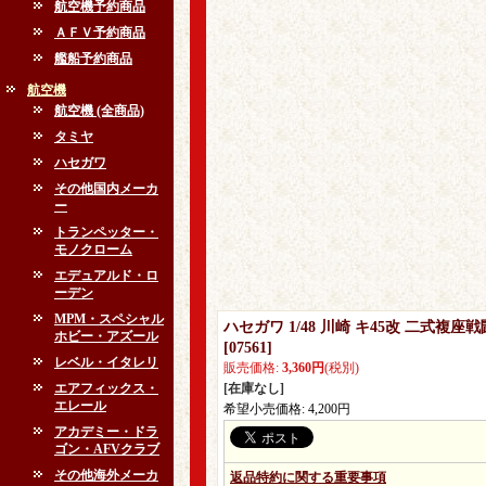
航空機予約商品
ＡＦＶ予約商品
艦船予約商品
航空機
航空機 (全商品)
タミヤ
ハセガワ
その他国内メーカ
ー
トランペッター・
モノクローム
エデュアルド・ロ
ーデン
MPM・スペシャル
ハセガワ 1/48 川崎 キ45改 二式複
ホビー・アズール
[
07561
]
レベル・イタレリ
販売価格
:
3,360円
(税別)
エアフィックス・
[在庫なし]
エレール
希望小売価格
:
4,200円
アカデミー・ドラ
ゴン・AFVクラブ
その他海外メーカ
返品特約に関する重要事項