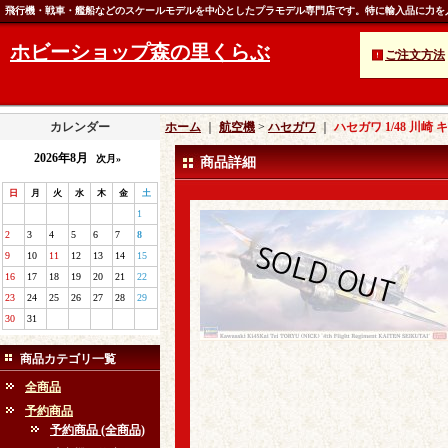
飛行機・戦車・艦船などのスケールモデルを中心としたプラモデル専門店です。特に輸入品に力を
ホビーショップ森の里くらぶ
ご注文方法
カレンダー
ホーム
｜
航空機
>
ハセガワ
｜
ハセガワ 1/48 川
2026年8月
次月»
商品詳細
日
月
火
水
木
金
土
1
2
3
4
5
6
7
8
9
10
11
12
13
14
15
16
17
18
19
20
21
22
23
24
25
26
27
28
29
30
31
商品カテゴリ一覧
全商品
予約商品
予約商品 (全商品)