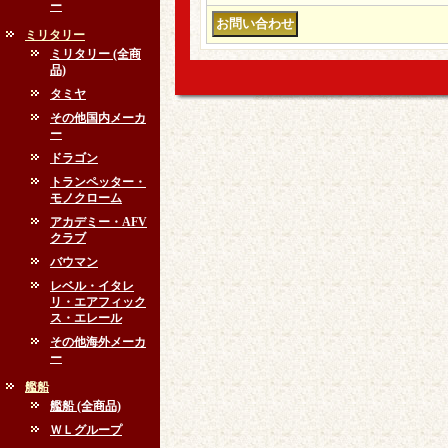
ー
ミリタリー
ミリタリー (全商
品)
タミヤ
その他国内メーカ
ー
ドラゴン
トランペッター・
モノクローム
アカデミー・AFV
クラブ
バウマン
レベル・イタレ
リ・エアフィック
ス・エレール
その他海外メーカ
ー
艦船
艦船 (全商品)
ＷＬグループ